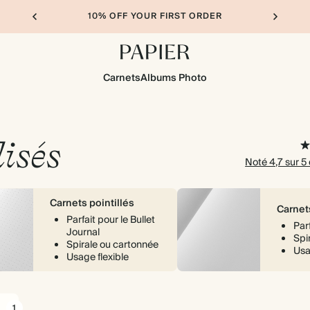
10% OFF YOUR FIRST ORDER
Carnets
Albums Photo
isés
Noté 4,7 sur 5
Carnets pointillés
Carnet
Parfait pour le Bullet
Par
Journal
Spi
Spirale ou cartonnée
Usa
Usage flexible
e
1