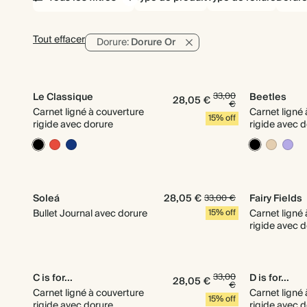
Tout effacer
Dorure:
Dorure Or
Le Classique
33,00
Beetles
28,05 €
€
Carnet ligné à couverture
Carnet ligné
15% off
rigide avec dorure
rigide avec 
Soleá
28,05 €
Fairy Fields
33,00 €
Bullet Journal avec dorure
15% off
Carnet ligné
rigide avec 
C is for...
33,00
D is for...
28,05 €
€
Carnet ligné à couverture
Carnet ligné
15% off
rigide avec dorure
rigide avec 