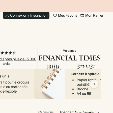
JUSQU'À 30 % DE RÉDUCTION SUR LES LIVRES
20 % DE
PHOTO
Connexion / Inscription
Mes Favoris
Mon Panier
Vu dans :
 d'après plus de 16 000
avis
Carnets à spirale
s unis
Papier ligné, uni ou
fait pour le croquis
pointillé
rale ou cartonnée
Broché
ge flexible
A4 ou B5
Trier par:
65 designs