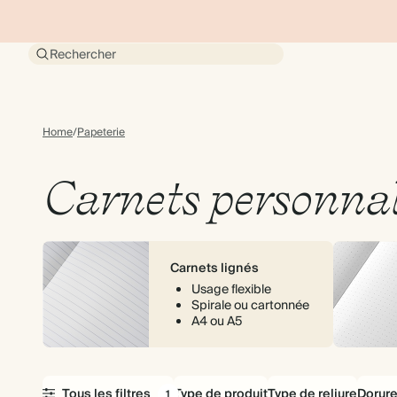
Rechercher
Home
/
Papeterie
Carnets personnal
Carnets lignés
Usage flexible
Spirale ou cartonnée
A4 ou A5
Tous les filtres
Type de produit
Type de reliure
Dorur
1