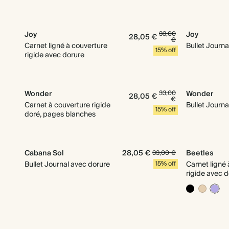
Joy
33,00
Joy
28,05 €
€
Carnet ligné à couverture
Bullet Journa
15% off
rigide avec dorure
Wonder
33,00
Wonder
28,05 €
€
Carnet à couverture rigide
Bullet Journa
15% off
doré, pages blanches
Cabana Sol
28,05 €
Beetles
33,00 €
Bullet Journal avec dorure
15% off
Carnet ligné
rigide avec 