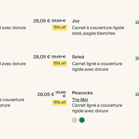
28,05 €
Joy
33,00 €
2
l avec dorure
15% off
Carnet à couverture rigide
doré, pages blanches
28,05 €
Soleá
33,00 €
2
l avec dorure
15% off
Carnet ligné à couverture
rigide avec dorure
33,00
Peacocks
28,05 €
2
€
 à couverture
The Met
15% off
dorure
Carnet ligné à couverture
rigide avec dorure