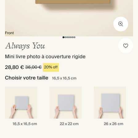
Front
Always You
Mini livre photo à couverture rigide
28,80 €
36,00 €
20% off
Choisir votre taille
16,5 x 16,5 cm
16,5
22
26
16,5 x 16,5 cm
22 x 22 cm
26 x 26 cm
x
x
x
16,5
22
26
cm
cm
cm