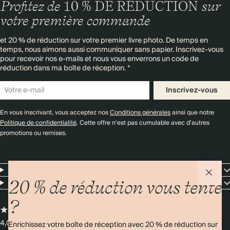
Profitez de
10 % DE RÉDUCTION
sur
votre première commande
et 20 % de réduction sur votre premier livre photo. De temps en
temps, nous aimons aussi communiquer sans papier. Inscrivez-vous
pour recevoir nos e-mails et nous vous enverrons un code de
réduction dans ma boîte de réception. *
Inscrivez-vous
En vous inscrivant, vous acceptez nos
Conditions générales
ainsi que notre
Politique de confidentialité
. Cette offre n'est pas cumulable avec d'autres
promotions ou remises.
Resources
Entreprise
20 % de réduction vous tente
?
4,00/5
Plus de 11 000 avis
Enrichissez votre boîte de réception avec 20 % de réduction sur