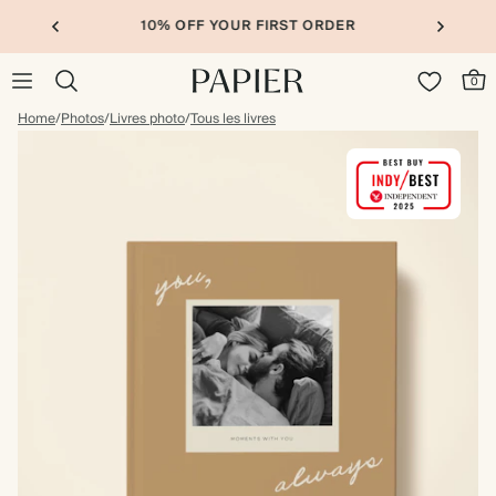
10% OFF YOUR FIRST ORDER
0
Home
/
Photos
/
Livres photo
/
Tous les livres