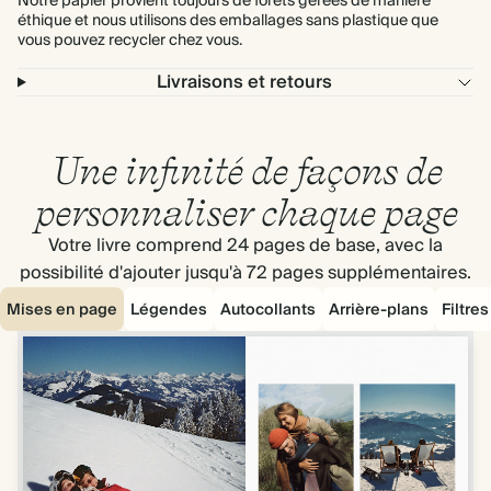
Notre papier provient toujours de forêts gérées de manière
éthique et nous utilisons des emballages sans plastique que
vous pouvez recycler chez vous.
Livraisons et retours
Une infinité de façons de
personnaliser chaque page
Votre livre comprend 24 pages de base, avec la
possibilité d'ajouter jusqu'à 72 pages supplémentaires.
Mises en page
Légendes
Autocollants
Arrière-plans
Filtre