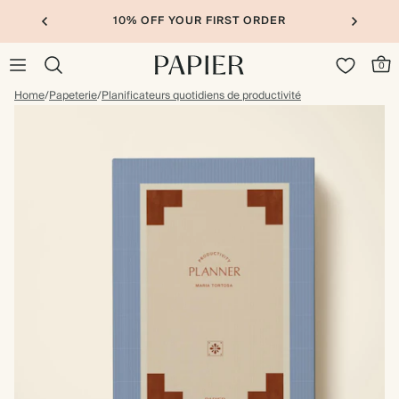
10% OFF YOUR FIRST ORDER
0
Home
/
Papeterie
/
Planificateurs quotidiens de productivité