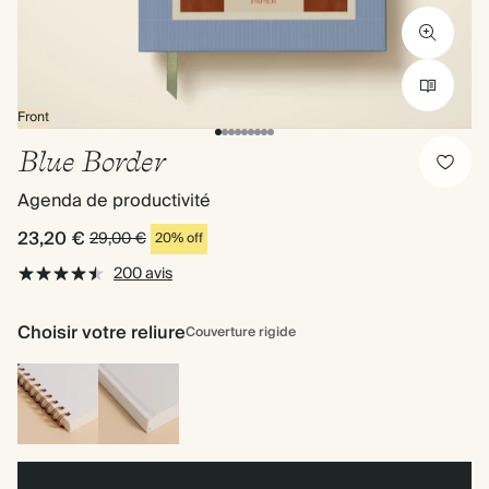
Front
Blue Border
Agenda de productivité
23,20 €
29,00 €
20% off
200 avis
Choisir votre reliure
Couverture rigide
Reliure
Couverture
à
rigide