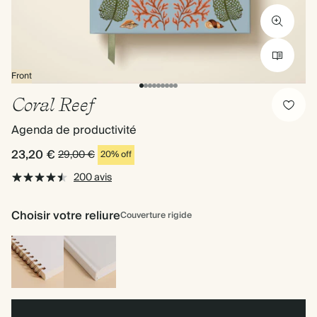
Front
Coral Reef
Agenda de productivité
23,20 €
29,00 €
20% off
200 avis
Choisir votre reliure
Couverture rigide
Reliure
Couverture
à
rigide