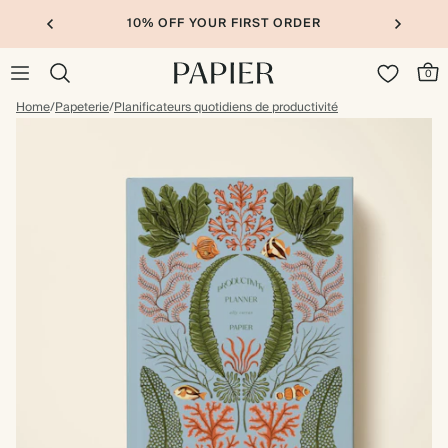
10% OFF YOUR FIRST ORDER
0
Home
/
Papeterie
/
Planificateurs quotidiens de productivité