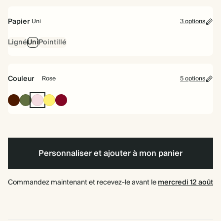
à
rigide
spirale
Papier
Uni
3 options
Ligné
Uni
Pointillé
Couleur
Rose
5 options
Cacao
Vert
Rose
Jaune
Bordeaux
olive
Personnaliser et ajouter à mon panier
Commandez maintenant et recevez-le avant le
mercredi 12 août