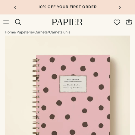
10% OFF YOUR FIRST ORDER
0
Home
/
Papeterie
/
Carnets
/
Carnets unis