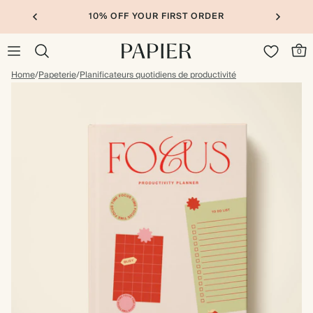
10% OFF YOUR FIRST ORDER
0
Home
/
Papeterie
/
Planificateurs quotidiens de productivité