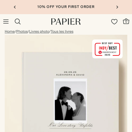
10% OFF YOUR FIRST ORDER
0
Home
/
Photos
/
Livres photo
/
Tous les livres