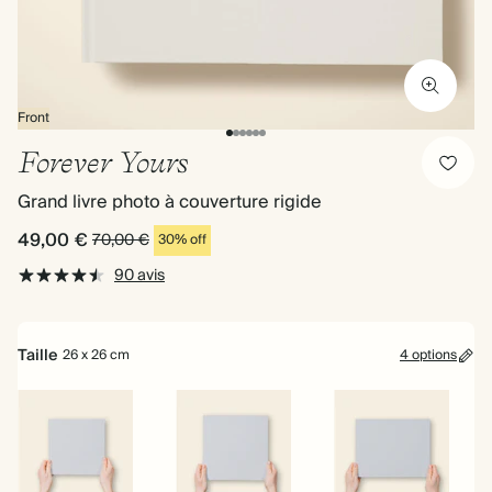
Front
Forever Yours
Grand livre photo à couverture rigide
49,00 €
70,00 €
30% off
90 avis
Taille
26 x 26 cm
4 options