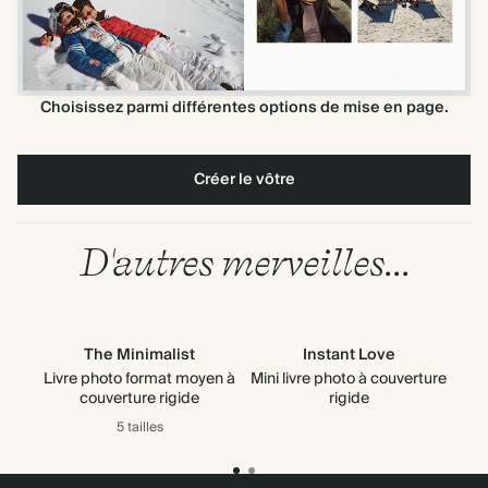
Choisissez parmi différentes options de mise en page.
Créer le vôtre
D'autres merveilles...
The Minimalist
Instant Love
Livre photo format moyen à
Mini livre photo à couverture
A
couverture rigide
rigide
5 tailles