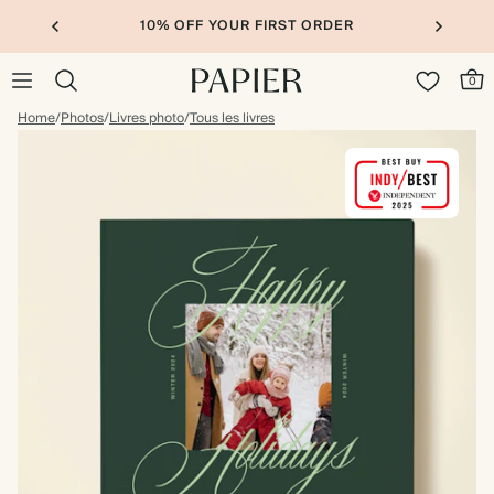
10% OFF YOUR FIRST ORDER
0
Home
/
Photos
/
Livres photo
/
Tous les livres