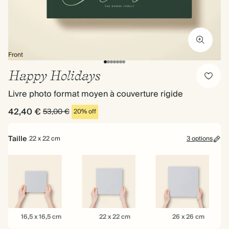
Front
Happy Holidays
Livre photo format moyen à couverture rigide
42,40 €
53,00 €
20% off
Taille
22 x 22 cm
3 options
16,5
22
26
16,5 x 16,5 cm
22 x 22 cm
26 x 26 cm
x
x
x