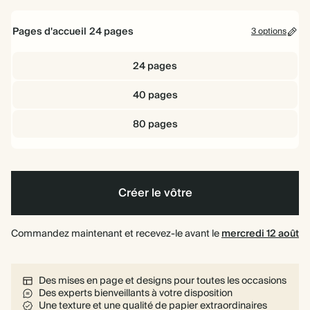
16,5
22
26
cm
cm
cm
Pages d'accueil
24
pages
3 options
24 pages
40 pages
80 pages
Créer le vôtre
Commandez maintenant et recevez-le avant le
mercredi 12 août
Des mises en page et designs pour toutes les occasions
Des experts bienveillants à votre disposition
Une texture et une qualité de papier extraordinaires