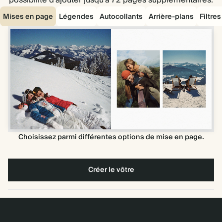
possibilité d'ajouter jusqu'à 72 pages supplémentaires.
Mises en page
Légendes
Autocollants
Arrière-plans
Filtre
Choisissez parmi différentes options de mise en page.
Créer le vôtre