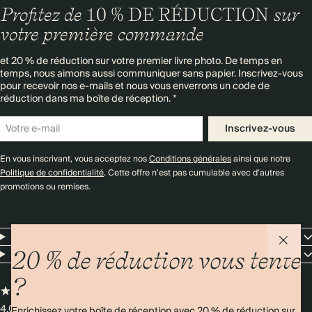
Profitez de
10 % DE RÉDUCTION
sur
votre première commande
et 20 % de réduction sur votre premier livre photo. De temps en
temps, nous aimons aussi communiquer sans papier. Inscrivez-vous
pour recevoir nos e-mails et nous vous enverrons un code de
réduction dans ma boîte de réception. *
Inscrivez-vous
En vous inscrivant, vous acceptez nos
Conditions générales
ainsi que notre
Politique de confidentialité
. Cette offre n'est pas cumulable avec d'autres
promotions ou remises.
Resources
Entreprise
20 % de réduction vous tente
?
4,00/5
Plus de 11 000 avis
Enrichissez votre boîte de réception avec 20 % de réduction sur