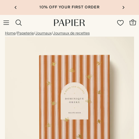
10% OFF YOUR FIRST ORDER
0
Home
/
Papeterie
/
Journaux
/
Journaux de recettes