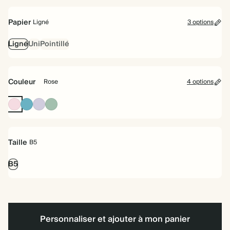
à
spirale
Papier
Ligné
3 options
Ligné
Uni
Pointillé
Couleur
Rose
4 options
Rose
Bleu
Lilas
Sauge
poudrée
Taille
B5
B5
Personnaliser et ajouter à mon panier