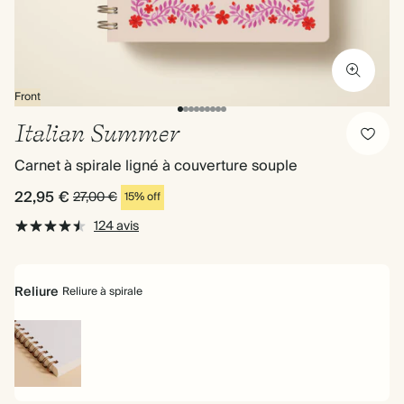
Front
Italian Summer
Carnet à spirale ligné à couverture souple
22,95 €
27,00 €
15% off
124 avis
Reliure
Reliure à spirale
Reliure