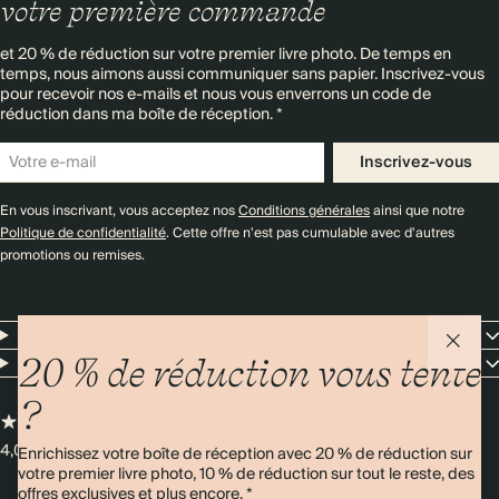
votre première commande
et 20 % de réduction sur votre premier livre photo. De temps en
temps, nous aimons aussi communiquer sans papier. Inscrivez-vous
pour recevoir nos e-mails et nous vous enverrons un code de
réduction dans ma boîte de réception. *
Inscrivez-vous
En vous inscrivant, vous acceptez nos
Conditions générales
ainsi que notre
Politique de confidentialité
. Cette offre n'est pas cumulable avec d'autres
promotions ou remises.
Resources
Entreprise
20 % de réduction vous tente
?
4,00/5
Plus de 11 000 avis
Enrichissez votre boîte de réception avec 20 % de réduction sur
votre premier livre photo, 10 % de réduction sur tout le reste, des
offres exclusives et plus encore. *