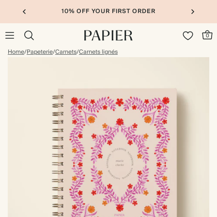
10% OFF YOUR FIRST ORDER
0
Home
/
Papeterie
/
Carnets
/
Carnets lignés