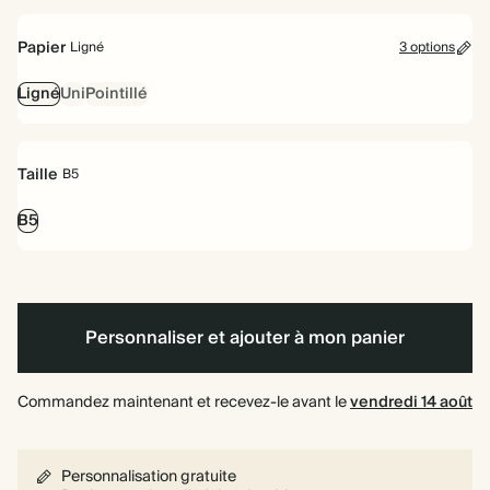
à
spirale
Papier
Ligné
3 options
Ligné
Uni
Pointillé
Taille
B5
B5
Personnaliser et ajouter à mon panier
Commandez maintenant et recevez-le avant le
vendredi 14 août
Personnalisation gratuite