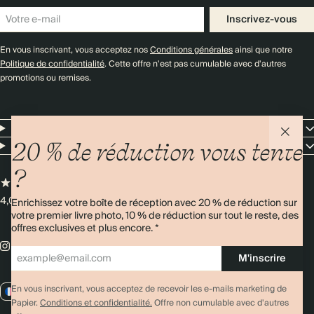
Inscrivez-vous
En vous inscrivant, vous acceptez nos
Conditions générales
ainsi que notre
Politique de confidentialité
. Cette offre n'est pas cumulable avec d'autres
promotions ou remises.
Resources
Entreprise
20 % de réduction vous tente
?
4,00/5
Plus de 11 000 avis
Enrichissez votre boîte de réception avec 20 % de réduction sur
votre premier livre photo, 10 % de réduction sur tout le reste, des
offres exclusives et plus encore. *
M'inscrire
En vous inscrivant, vous acceptez de recevoir les e-mails marketing de
FR / EUR
Papier.
Conditions et confidentialité.
Offre non cumulable avec d'autres