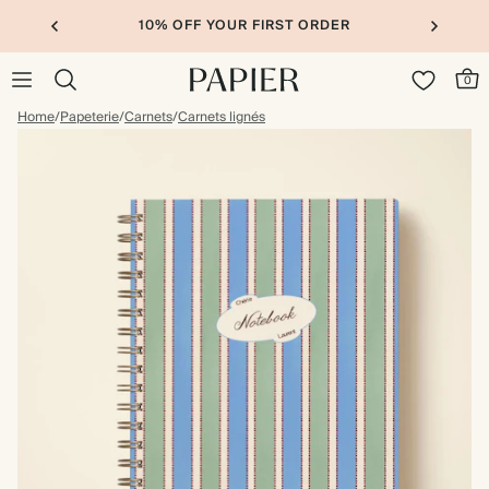
10% OFF YOUR FIRST ORDER
0
Home
/
Papeterie
/
Carnets
/
Carnets lignés