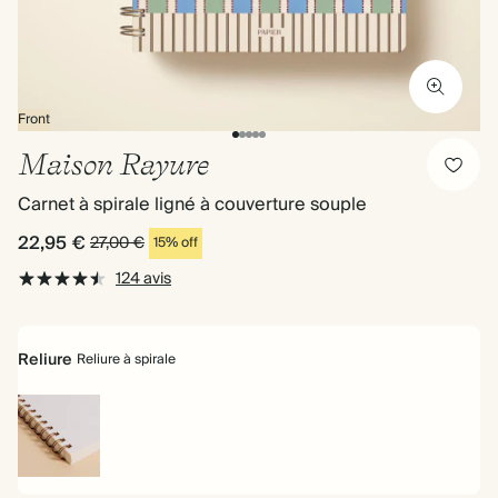
Front
Maison Rayure
Carnet à spirale ligné à couverture souple
22,95 €
27,00 €
15% off
124 avis
Reliure
Reliure à spirale
Reliure