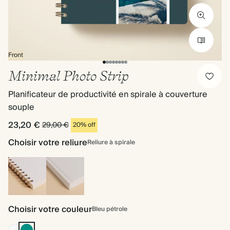
Front
Minimal Photo Strip
Planificateur de productivité en spirale à couverture
souple
23,20 €
29,00 €
20% off
Choisir votre reliure
Reliure à spirale
Reliure
Couverture
à
Choisir votre couleur
rigide
Bleu pétrole
spirale
Blanc
Bleu