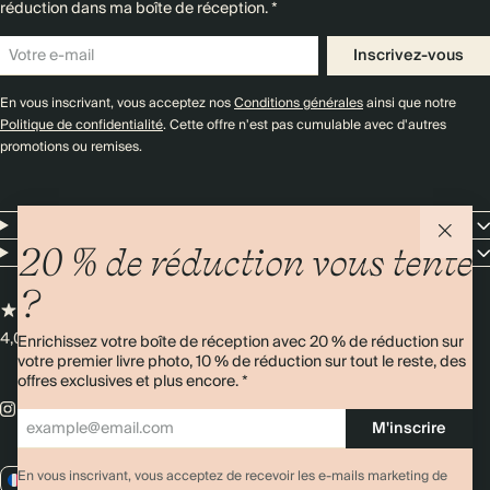
réduction dans ma boîte de réception. *
Inscrivez-vous
En vous inscrivant, vous acceptez nos
Conditions générales
ainsi que notre
Politique de confidentialité
. Cette offre n'est pas cumulable avec d'autres
promotions ou remises.
Resources
Entreprise
20 % de réduction vous tente
?
4,00/5
Plus de 11 000 avis
Enrichissez votre boîte de réception avec 20 % de réduction sur
votre premier livre photo, 10 % de réduction sur tout le reste, des
offres exclusives et plus encore. *
M'inscrire
En vous inscrivant, vous acceptez de recevoir les e-mails marketing de
FR / EUR