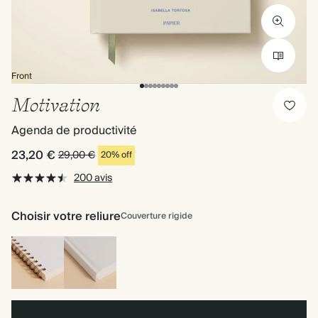
Front
Motivation
Agenda de productivité
23,20 €
29,00 €
20% off
200 avis
Choisir votre reliure
Couverture rigide
Reliure
Couverture
à
rigide