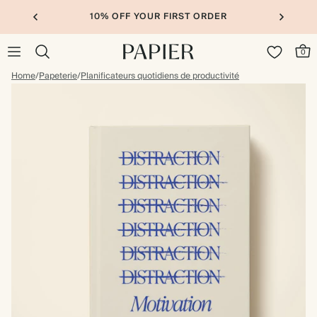
10% OFF YOUR FIRST ORDER
0
Home
/
Papeterie
/
Planificateurs quotidiens de productivité