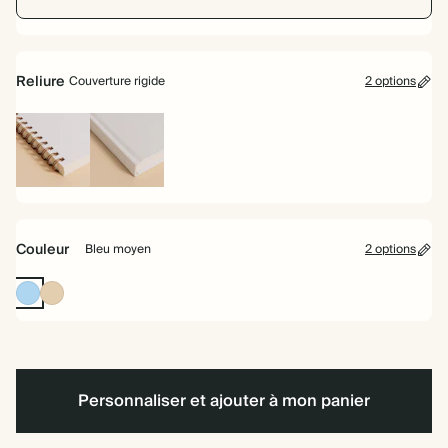
Reliure
Couverture rigide
2 options
Reliure
Couverture
à
rigide
spirale
Couleur
Bleu moyen
2 options
Bleu
Fauve
moyen
Personnaliser et ajouter à mon panier