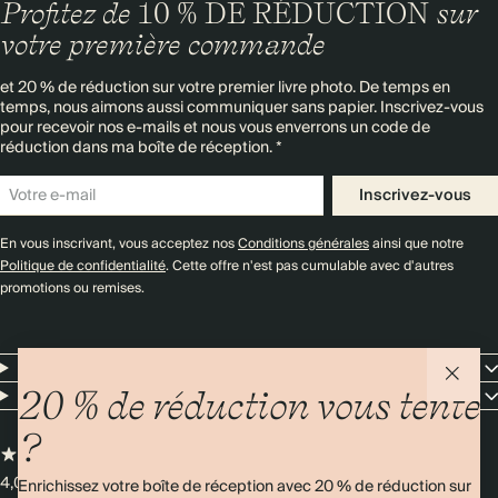
Profitez de
10 % DE RÉDUCTION
sur
votre première commande
et 20 % de réduction sur votre premier livre photo. De temps en
temps, nous aimons aussi communiquer sans papier. Inscrivez-vous
pour recevoir nos e-mails et nous vous enverrons un code de
réduction dans ma boîte de réception. *
Inscrivez-vous
En vous inscrivant, vous acceptez nos
Conditions générales
ainsi que notre
Politique de confidentialité
. Cette offre n'est pas cumulable avec d'autres
promotions ou remises.
Resources
Entreprise
20 % de réduction vous tente
?
4,00/5
Plus de 11 000 avis
Enrichissez votre boîte de réception avec 20 % de réduction sur