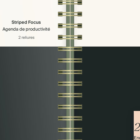
Striped Focus
Agenda de productivité
2 reliures
2
Enr