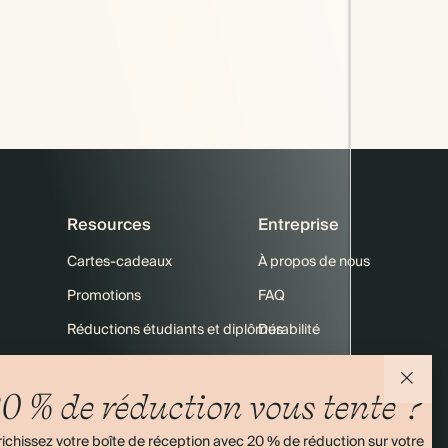
Resources
Entreprise
Cartes-cadeaux
À propos de nous
Promotions
FAQ
Réductions étudiants et diplômés
Durabilité
10 % sur votre 1re commande
Nous contacter
0 % de réduction vous tente ?
Plan du site
Expédition
Retours
ichissez votre boîte de réception avec 20 % de réduction sur votre