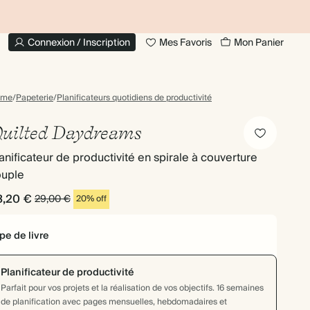
JUSQU'À 30 % DE RÉDUCTION SUR LES LIVRES
20 % DE
PHOTO
Connexion / Inscription
Mes Favoris
Mon Panier
ome
/
Papeterie
/
Planificateurs quotidiens de productivité
uilted Daydreams
anificateur de productivité en spirale à couverture
ouple
3,20 €
29,00 €
20% off
pe de livre
Planificateur de productivité
Parfait pour vos projets et la réalisation de vos objectifs. 16 semaines
de planification avec pages mensuelles, hebdomadaires et