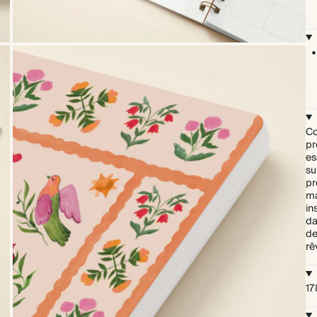
Co
pr
es
su
pr
ma
in
da
de
rê
17