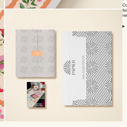
Co
fa
re