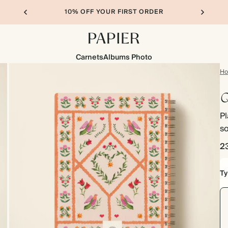
10% OFF YOUR FIRST ORDER
Carnets
Albums Photo
H
Q
Pl
s
2
Ty