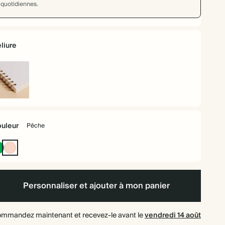
quotidiennes.
liure
liure
irale
uleur
Pêche
Vert
Pêche
anglais
Personnaliser et ajouter à mon panier
mmandez maintenant et recevez-le avant le
vendredi 14 août