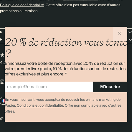
Politique de confidentialité
. Cette offre n'est pas cumulable avec d'autres
promotions ou remises.
Resources
Entreprise
20 % de réduction vous tente
?
4,00/5
Plus de 11 000 avis
Enrichissez votre boîte de réception avec 20 % de réduction sur
votre premier livre photo, 10 % de réduction sur tout le reste, des
offres exclusives et plus encore. *
M'inscrire
En vous inscrivant, vous acceptez de recevoir les e-mails marketing de
FR / EUR
Papier.
Conditions et confidentialité.
Offre non cumulable avec d'autres
offres.
© 2026 Papier
Confidentialité
Conditions générales
Cookies