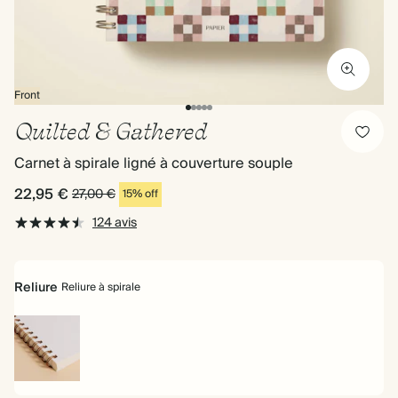
Front
Quilted & Gathered
Carnet à spirale ligné à couverture souple
22,95 €
27,00 €
15% off
124 avis
Reliure
Reliure à spirale
Reliure