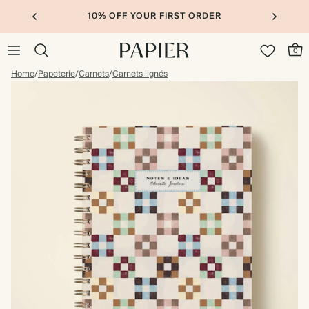
10% OFF YOUR FIRST ORDER
0
Home
/
Papeterie
/
Carnets
/
Carnets lignés