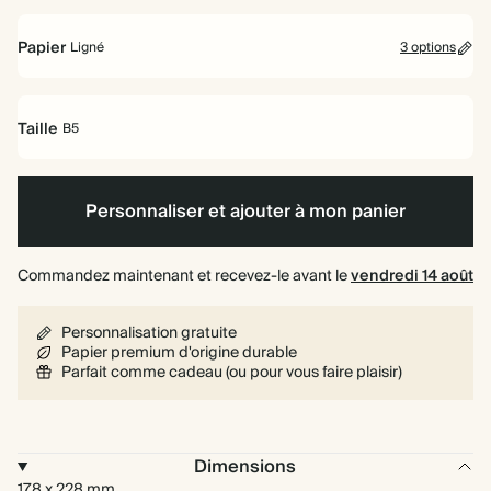
à
spirale
Papier
Ligné
3 options
Ligné
Uni
Pointillé
Taille
B5
B5
Personnaliser et ajouter à mon panier
Commandez maintenant et recevez-le avant le
vendredi 14 août
Personnalisation gratuite
Papier premium d'origine durable
Parfait comme cadeau (ou pour vous faire plaisir)
Dimensions
178 x 228 mm