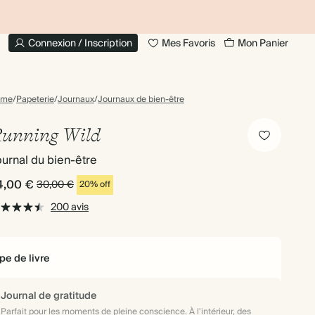
JUSQU'À 30 % DE RÉDUCTION SUR LES LIVRES
20 % DE
PHOTO
Connexion / Inscription
Mes Favoris
Mon Panier
ome
/
Papeterie
/
Journaux
/
Journaux de bien-être
unning Wild
urnal du bien-être
4,00 €
30,00 €
20% off
200 avis
pe de livre
Journal de gratitude
Parfait pour les moments de pleine conscience. À l'intérieur, des