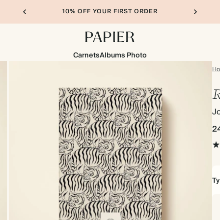
10% OFF YOUR FIRST ORDER
Carnets
Albums Photo
H
R
Jo
2
Ty