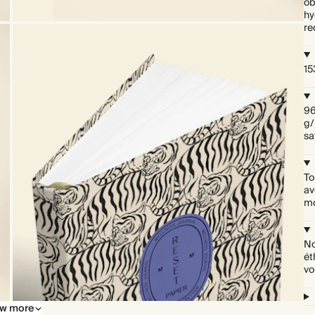
ob
hy
re
15
96
g/
sa
To
av
mo
No
ét
vo
w more