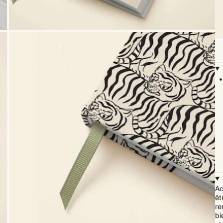
Ac
êt
re
bi