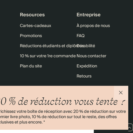
Resources
Entreprise
Cartes-cadeaux
À propos de nous
Promotions
FAQ
Réductions étudiants et diplômés
Durabilité
10 % sur votre 1re commande
Nous contacter
Plan du site
Expédition
Retours
0 % de réduction vous tente ?
4,00/5
Plus de 11 000 avis
ichissez votre boîte de réception avec 20 % de réduction sur votre
mier livre photo, 10 % de réduction sur tout le reste, des offres
lusives et plus encore. *
FR / EUR