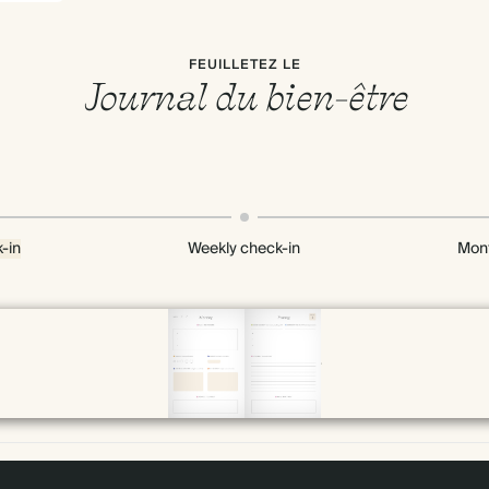
FEUILLETEZ LE
Journal du bien-être
-in
Weekly check-in
Mont
Page 10 & 11 of 192