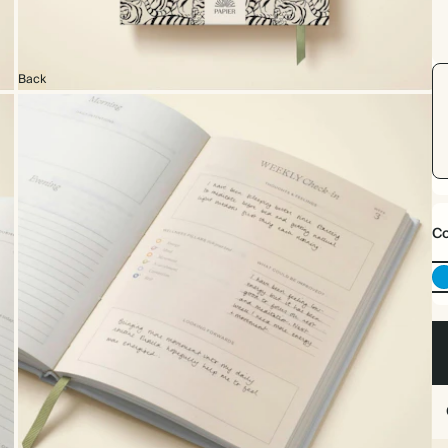
Back
Co
v