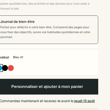
pistes quotidiennes, des activités et des devises pour vous aider à
trouver la joie.
Journal de bien-être
Parfait pour réfléchir à votre bien-être. Comprend des pages pour
vous fixer des objectifs, suivre vos habitudes quotidiennes et votre
sommeil.
uleur
Bleu vif
Bleu
Noir
Rouge
if
d'encre
cerise
Personnaliser et ajouter à mon panier
Commandez maintenant et recevez-le avant le
jeudi 13 août