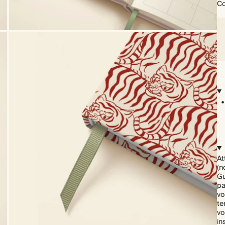
Co
At
(n
Gu
pa
vo
te
vo
in