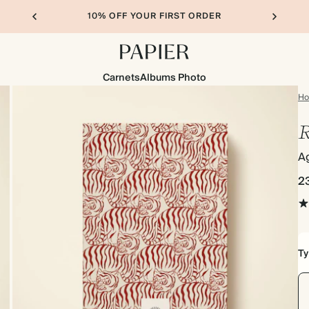
10% OFF YOUR FIRST ORDER
Carnets
Albums Photo
H
R
A
2
Ty