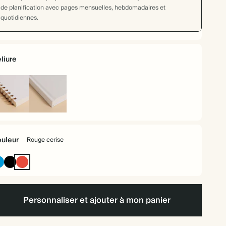
de planification avec pages mensuelles, hebdomadaires et
quotidiennes.
liure
liure
Couverture
rigide
irale
uleur
Rouge cerise
Bleu
Noir
Rouge
if
d'encre
cerise
Personnaliser et ajouter à mon panier