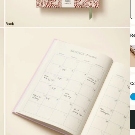
Back
Re
Re
à
sp
Co
v