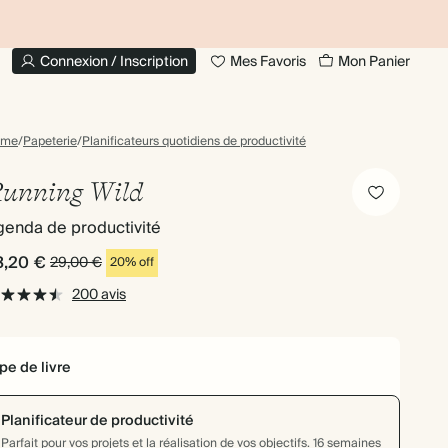
JUSQU'À 30 % DE RÉDUCTION SUR LES LIVRES
20 % DE
PHOTO
Connexion / Inscription
Mes Favoris
Mon Panier
ome
/
Papeterie
/
Planificateurs quotidiens de productivité
unning Wild
genda de productivité
3,20 €
29,00 €
20% off
200 avis
pe de livre
Planificateur de productivité
Parfait pour vos projets et la réalisation de vos objectifs. 16 semaines