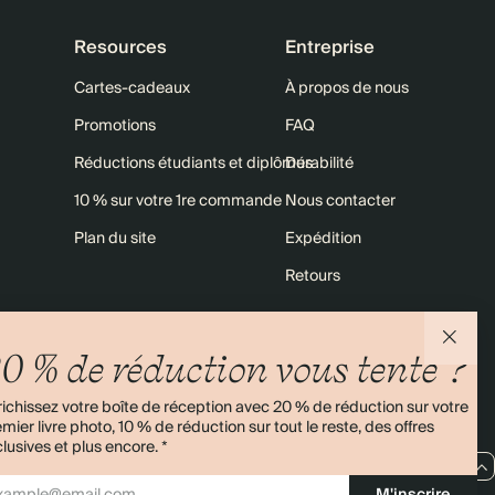
Resources
Entreprise
Cartes-cadeaux
À propos de nous
Promotions
FAQ
Réductions étudiants et diplômés
Durabilité
10 % sur votre 1re commande
Nous contacter
Plan du site
Expédition
Retours
0 % de réduction vous tente ?
4,00/5
Plus de 11 000 avis
ichissez votre boîte de réception avec 20 % de réduction sur votre
mier livre photo, 10 % de réduction sur tout le reste, des offres
lusives et plus encore. *
FR / EUR