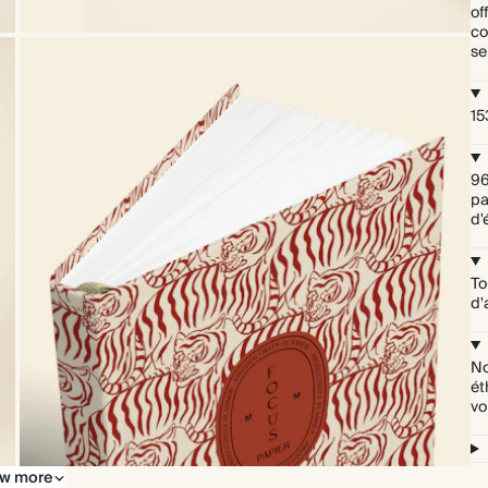
of
co
se
15
96
pa
d'
To
d'
No
ét
vo
w more