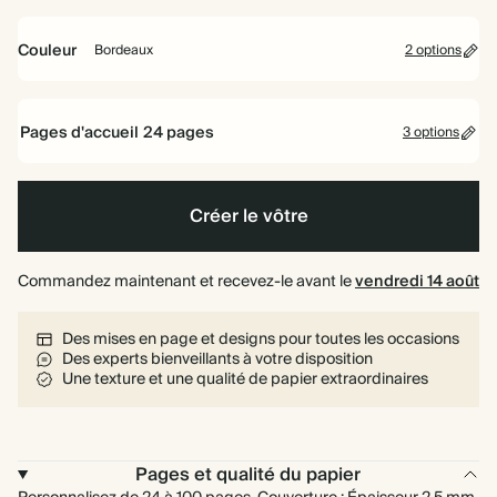
16,5
22
26
cm
cm
cm
Couleur
Bordeaux
2 options
Blanc
Bordeaux
cassé
Pages d'accueil
24
pages
3 options
24 pages
Créer le vôtre
40 pages
Commandez maintenant et recevez-le avant le
80 pages
vendredi 14 août
Des mises en page et designs pour toutes les occasions
Des experts bienveillants à votre disposition
Une texture et une qualité de papier extraordinaires
Pages et qualité du papier