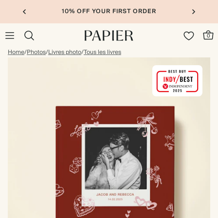
10% OFF YOUR FIRST ORDER
0
Home
/
Photos
/
Livres photo
/
Tous les livres