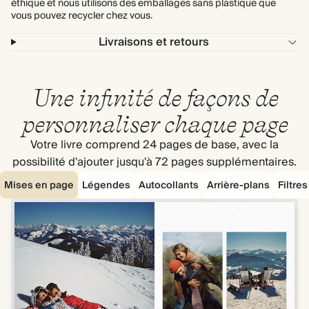
éthique et nous utilisons des emballages sans plastique que
vous pouvez recycler chez vous.
Livraisons et retours
Une infinité de façons de
personnaliser chaque page
Votre livre comprend 24 pages de base, avec la
possibilité d'ajouter jusqu'à 72 pages supplémentaires.
Mises en page
Légendes
Autocollants
Arrière-plans
Filtre