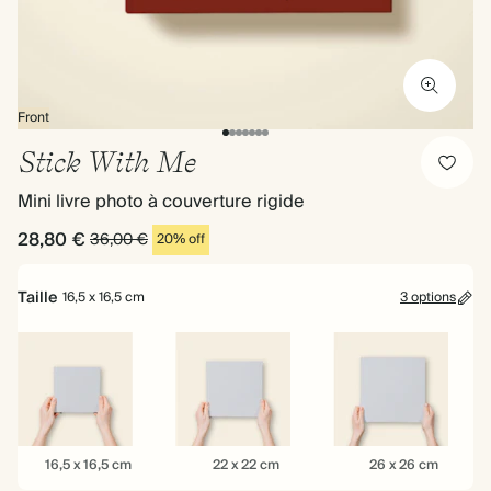
Front
Stick With Me
Mini livre photo à couverture rigide
28,80 €
36,00 €
20% off
Taille
16,5 x 16,5 cm
3 options
16,5
22
26
16,5 x 16,5 cm
22 x 22 cm
26 x 26 cm
x
x
x