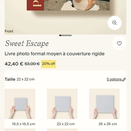
Front
Sweet Escape
Livre photo format moyen à couverture rigide
42,40 €
53,00 €
20% off
Taille
22 x 22 cm
5 options
16,5
22
26
16,5 x 16,5 cm
22 x 22 cm
26 x 26 cm
x
x
x