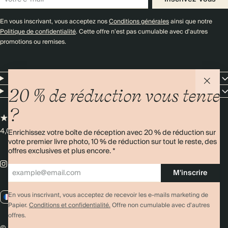
En vous inscrivant, vous acceptez nos
Conditions générales
ainsi que notre
Politique de confidentialité
. Cette offre n'est pas cumulable avec d'autres
promotions ou remises.
Resources
Entreprise
20 % de réduction vous tente
?
4,00/5
Plus de 11 000 avis
Enrichissez votre boîte de réception avec 20 % de réduction sur
votre premier livre photo, 10 % de réduction sur tout le reste, des
offres exclusives et plus encore. *
M'inscrire
En vous inscrivant, vous acceptez de recevoir les e-mails marketing de
FR / EUR
Papier.
Conditions et confidentialité.
Offre non cumulable avec d'autres
offres.