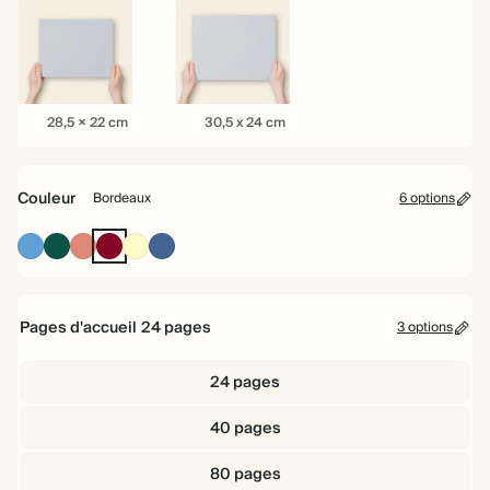
16,5
22
26
cm
cm
cm
28,5
30,5
28,5 × 22 cm
30,5 x 24 cm
×
x
22
24
cm
cm
Couleur
Bordeaux
6 options
Bleu
Vert
Terre
Bordeaux
Jaune
Bleu
poussière
foncé
cuite
pâle
poussière
moyen
Pages d'accueil
24
pages
3 options
24 pages
40 pages
80 pages