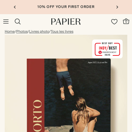
10% OFF YOUR FIRST ORDER
0
Home
/
Photos
/
Livres photo
/
Tous les livres