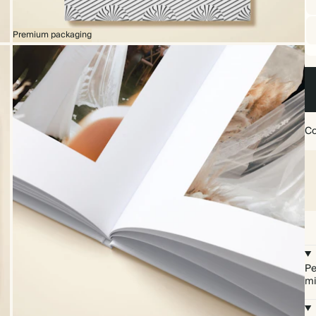
Premium packaging
Co
Pe
mi