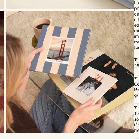
La
ph
cé
at
éd
mi
im
ma
to
28
Co
Pa
g/
To
so
GR
n'