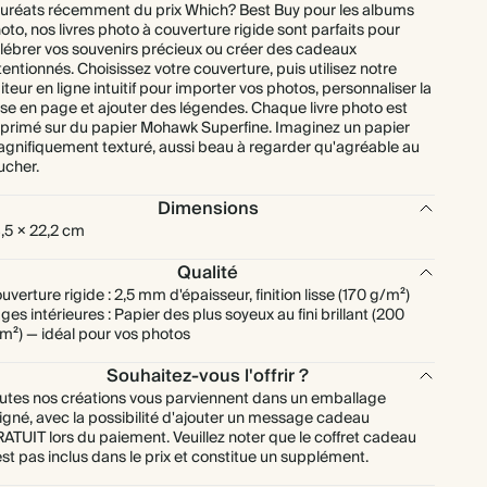
uréats récemment du prix Which? Best Buy pour les albums
oto, nos livres photo à couverture rigide sont parfaits pour
lébrer vos souvenirs précieux ou créer des cadeaux
tentionnés. Choisissez votre couverture, puis utilisez notre
iteur en ligne intuitif pour importer vos photos, personnaliser la
se en page et ajouter des légendes. Chaque livre photo est
primé sur du papier Mohawk Superfine. Imaginez un papier
gnifiquement texturé, aussi beau à regarder qu'agréable au
ucher.
Dimensions
,5 × 22,2 cm
Qualité
uverture rigide : 2,5 mm d'épaisseur, finition lisse (170 g/m²)
ges intérieures : Papier des plus soyeux au fini brillant (200
m²) — idéal pour vos photos
Souhaitez-vous l'offrir ?
utes nos créations vous parviennent dans un emballage
igné, avec la possibilité d'ajouter un message cadeau
ATUIT lors du paiement. Veuillez noter que le coffret cadeau
est pas inclus dans le prix et constitue un supplément.