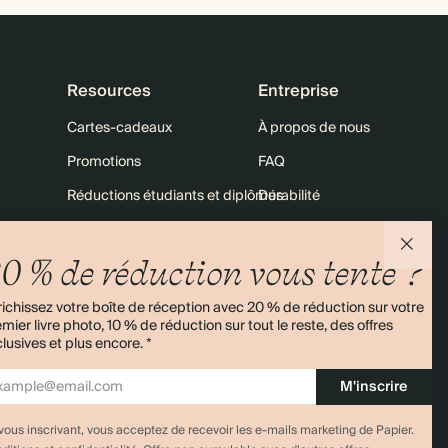
Resources
Entreprise
Cartes-cadeaux
À propos de nous
Promotions
FAQ
Réductions étudiants et diplômés
Durabilité
10 % sur votre 1re commande
Nous contacter
0 % de réduction vous tente ?
Plan du site
Expédition
Retours
ichissez votre boîte de réception avec 20 % de réduction sur votre
mier livre photo, 10 % de réduction sur tout le reste, des offres
lusives et plus encore. *
4,00/5
Plus de 11 000 avis
M'inscrire
vous inscrivant, vous acceptez de recevoir les e-mails marketing de Papier.