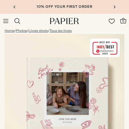
10% OFF YOUR FIRST ORDER
0
Home
/
Photos
/
Livres photo
/
Tous les livres