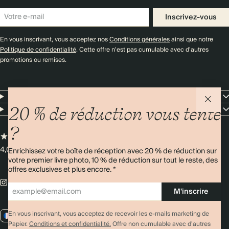
Inscrivez-vous
En vous inscrivant, vous acceptez nos
Conditions générales
ainsi que notre
Politique de confidentialité
. Cette offre n'est pas cumulable avec d'autres
promotions ou remises.
Resources
Entreprise
20 % de réduction vous tente
?
4,00/5
Plus de 11 000 avis
Enrichissez votre boîte de réception avec 20 % de réduction sur
votre premier livre photo, 10 % de réduction sur tout le reste, des
offres exclusives et plus encore. *
M'inscrire
En vous inscrivant, vous acceptez de recevoir les e-mails marketing de
FR / EUR
Papier.
Conditions et confidentialité.
Offre non cumulable avec d'autres