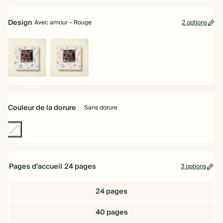
22
cm
Design
Avec amour – Rouge
2 options
Avec
Avec
Amour
amour
-
–
Bleu
Rouge
Couleur de la dorure
Sans dorure
Sans
dorure
Pages d'accueil
24
pages
3 options
24 pages
40 pages