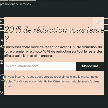
promotions ou remises.
Resources
Entreprise
20 % de réduction vous tente
?
4,00/5
Plus de 11 000 avis
Enrichissez votre boîte de réception avec 20 % de réduction sur
votre premier livre photo, 10 % de réduction sur tout le reste, des
offres exclusives et plus encore. *
M'inscrire
En vous inscrivant, vous acceptez de recevoir les e-mails marketing de
FR / EUR
Papier.
Conditions et confidentialité.
Offre non cumulable avec d'autres
offres.
© 2026 Papier
Confidentialité
Conditions générales
Cookies