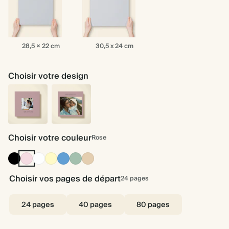
28,5
30,5
28,5 × 22 cm
30,5 x 24 cm
×
x
22
24
cm
cm
Choisir votre design
Fête
Fête
des
Choisir votre couleur
des
Rose
Mères
mères
Minimaliste
minimaliste
Noir
Rose
Blanc
Jaune
Bleu
Sauge
Fauve
1
2
d'encre
pâle
poussière
poudrée
moyen
Choisir vos pages de départ
24
pages
24 pages
40 pages
80 pages