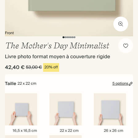
Front
The Mother's Day Minimalist
Livre photo format moyen à couverture rigide
42,40 €
53,00 €
20% off
Taille
22 x 22 cm
5 options
16,5
22
26
16,5 x 16,5 cm
22 x 22 cm
26 x 26 cm
x
x
x