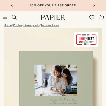
10% OFF YOUR FIRST ORDER
0
Home
/
Photos
/
Livres photo
/
Tous les livres