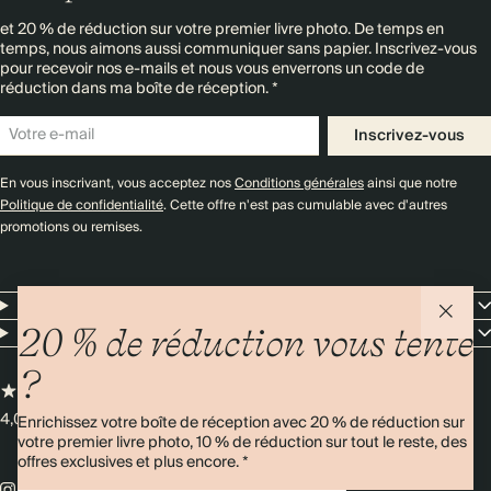
et 20 % de réduction sur votre premier livre photo. De temps en
temps, nous aimons aussi communiquer sans papier. Inscrivez-vous
pour recevoir nos e-mails et nous vous enverrons un code de
réduction dans ma boîte de réception. *
Inscrivez-vous
En vous inscrivant, vous acceptez nos
Conditions générales
ainsi que notre
Politique de confidentialité
. Cette offre n'est pas cumulable avec d'autres
promotions ou remises.
Resources
Entreprise
20 % de réduction vous tente
?
4,00/5
Plus de 11 000 avis
Enrichissez votre boîte de réception avec 20 % de réduction sur
votre premier livre photo, 10 % de réduction sur tout le reste, des
offres exclusives et plus encore. *