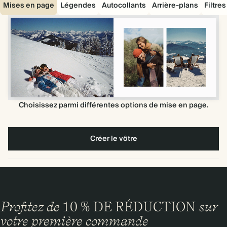
Mises en page
Légendes
Autocollants
Arrière-plans
Filtre
Choisissez parmi différentes options de mise en page.
Créer le vôtre
Profitez de
10 % DE RÉDUCTION
sur
votre première commande