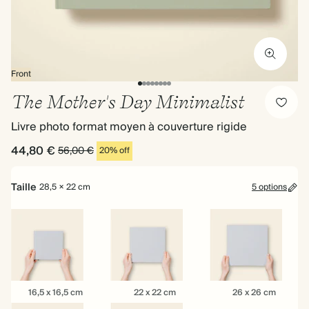
Front
The Mother's Day Minimalist
Livre photo format moyen à couverture rigide
44,80 €
56,00 €
20% off
Taille
28,5 × 22 cm
5 options
16,5
22
26
16,5 x 16,5 cm
22 x 22 cm
26 x 26 cm
x
x
x