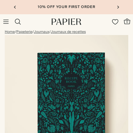
10% OFF YOUR FIRST ORDER
0
Home
/
Papeterie
/
Journaux
/
Journaux de recettes