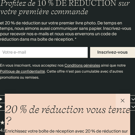
Profitez de
10 % DE RÉDUCTION
sur
votre première commande
et 20 % de réduction sur votre premier livre photo. De temps en
temps, nous aimons aussi communiquer sans papier. Inscrivez-vous
pour recevoir nos e-mails et nous vous enverrons un code de
réduction dans ma boîte de réception. *
Inscrivez-vous
En vous inscrivant, vous acceptez nos
Conditions générales
ainsi que notre
Politique de confidentialité
. Cette offre n'est pas cumulable avec d'autres
promotions ou remises.
Resources
Entreprise
20 % de réduction vous tente
?
4,00/5
Plus de 11 000 avis
Enrichissez votre boîte de réception avec 20 % de réduction sur