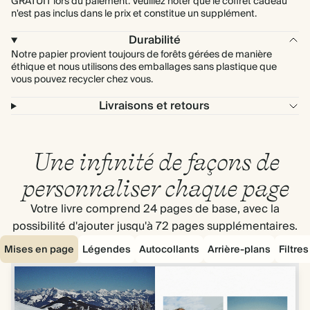
GRATUIT lors du paiement. Veuillez noter que le coffret cadeau
n'est pas inclus dans le prix et constitue un supplément.
Durabilité
Notre papier provient toujours de forêts gérées de manière
éthique et nous utilisons des emballages sans plastique que
vous pouvez recycler chez vous.
Livraisons et retours
Une infinité de façons de
personnaliser chaque page
Votre livre comprend 24 pages de base, avec la
possibilité d'ajouter jusqu'à 72 pages supplémentaires.
Mises en page
Légendes
Autocollants
Arrière-plans
Filtre