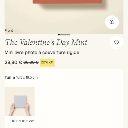
Front
The Valentine's Day Mini
Mini livre photo à couverture rigide
28,80 €
36,00 €
20% off
Taille
16,5 x 16,5 cm
16,5
16,5 x 16,5 cm
x