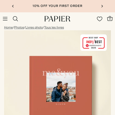
10% OFF YOUR FIRST ORDER
0
Home
/
Photos
/
Livres photo
/
Tous les livres