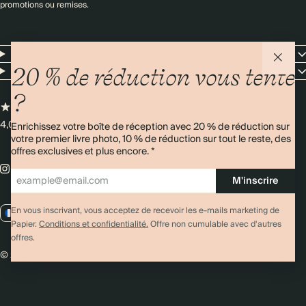
promotions ou remises.
Resources
Entreprise
20 % de réduction vous tente
?
4,00/5
Plus de 11 000 avis
Enrichissez votre boîte de réception avec 20 % de réduction sur
votre premier livre photo, 10 % de réduction sur tout le reste, des
offres exclusives et plus encore. *
M'inscrire
En vous inscrivant, vous acceptez de recevoir les e-mails marketing de
FR / EUR
Papier.
Conditions et confidentialité.
Offre non cumulable avec d'autres
offres.
© 2026 Papier
Confidentialité
Conditions générales
Cookies