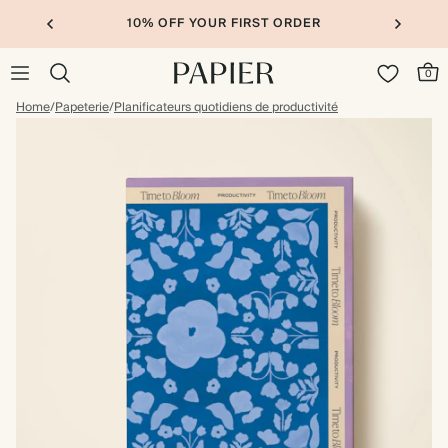
10% OFF YOUR FIRST ORDER
0
Home
/
Papeterie
/
Planificateurs quotidiens de productivité