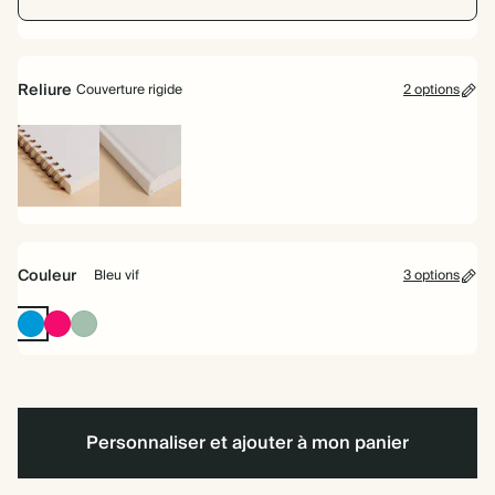
Reliure
Couverture rigide
2 options
Reliure
Couverture
à
rigide
spirale
Couleur
Bleu vif
3 options
Bleu
Rose
Sauge
vif
vif
poudrée
Personnaliser et ajouter à mon panier