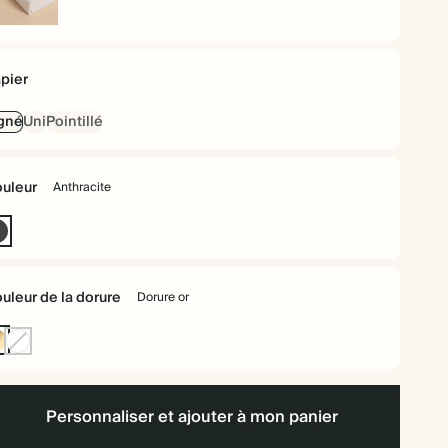
uverture
gide
pier
gné
Uni
Pointillé
uleur
Anthracite
Anthracite
uleur de la dorure
Dorure or
rure
Sans
dorure
Personnaliser et ajouter à mon panier