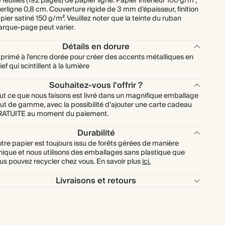
 feuilles (192 pages) de papier ligné. Papier intérieur 100 g/m²,
terligne 0,8 cm. Couverture rigide de 3 mm d'épaisseur, finition
pier satiné 150 g/m². Veuillez noter que la teinte du ruban
rque-page peut varier.
Détails en dorure
primé à l'encre dorée pour créer des accents métalliques en
lief qui scintillent à la lumière
Souhaitez-vous l'offrir ?
ut ce que nous faisons est livré dans un magnifique emballage
ut de gamme, avec la possibilité d'ajouter une carte cadeau
ATUITE au moment du paiement.
Durabilité
tre papier est toujours issu de forêts gérées de manière
hique et nous utilisons des emballages sans plastique que
us pouvez recycler chez vous. En savoir plus
ici.
Livraisons et retours