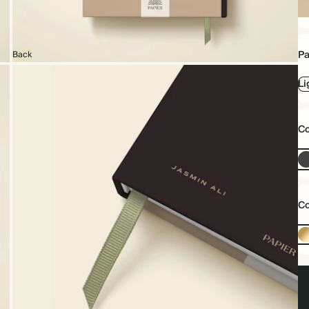
Co
ri
Pa
Back
Li
Co
Co
Do
or