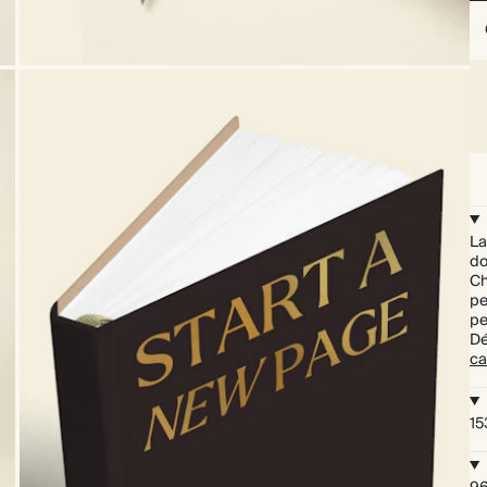
La
do
Ch
pe
pe
Dé
ca
15