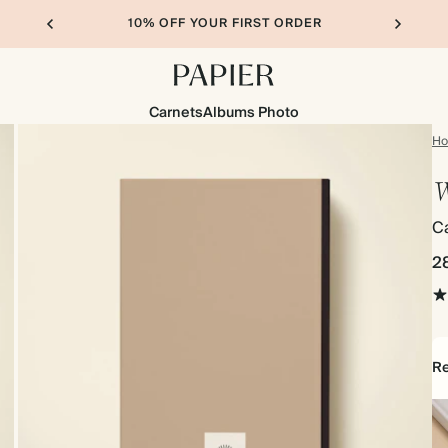
10% OFF YOUR FIRST ORDER
Carnets
Albums Photo
H
W
Ca
2
Re