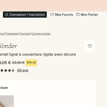
JUSQU'À 30 % DE RÉDUCTION SUR LES LIVRES
20 % DE
PHOTO
Connexion / Inscription
Mes Favoris
Mon Panier
ome
/
Papeterie
/
Carnets
/
Carnets lignés
onder
rnet ligné à couverture rigide avec dorure
8,05 €
33,00 €
15% off
68 avis
liure