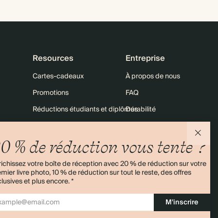
Resources
Entreprise
Cartes-cadeaux
À propos de nous
Promotions
FAQ
Réductions étudiants et diplômés
Durabilité
10 % sur votre 1re commande
Nous contacter
0 % de réduction vous tente ?
Plan du site
Expédition
Retours
ichissez votre boîte de réception avec 20 % de réduction sur votre
mier livre photo, 10 % de réduction sur tout le reste, des offres
lusives et plus encore. *
4,00/5
Plus de 11 000 avis
M'inscrire