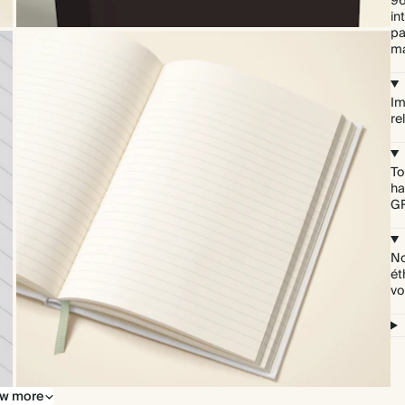
96
in
pa
ma
Im
re
To
ha
GR
No
ét
vo
w more