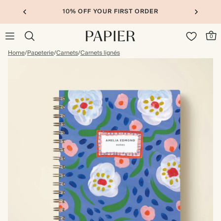
10% OFF YOUR FIRST ORDER
0
Home
/
Papeterie
/
Carnets
/
Carnets lignés