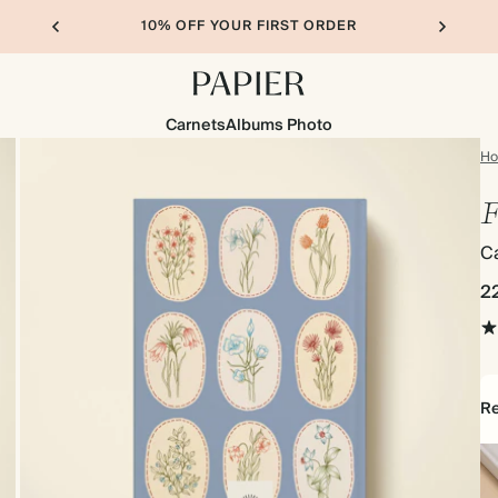
10% OFF YOUR FIRST ORDER
Carnets
Albums Photo
H
F
Ca
2
Re