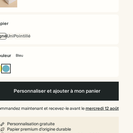
uverture
gide
pier
gné
Uni
Pointillé
uleur
Bleu
Jaune
Bleu
Personnaliser et ajouter à mon panier
mmandez maintenant et recevez-le avant le
mercredi 12 août
Personnalisation gratuite
Papier premium d'origine durable