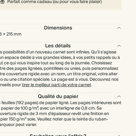
Parfait comme cadeau (ou pour vous faire plaisir)
Dimensions
3 × 215 mm
Les détails
s possibilités d'un nouveau carnet sont infinies. Qu'il s'agisse
un espace dédié à vos grandes idées, à vos petits rappels ou à
ut ce qui vous inspire tout au long de la journée. Choisissez
tre des pages lignées, pointillées ou unies, puis personnalisez
tre couverture rigide avec un nom, un titre original, votre alter
o ou une citation spéciale. La page est à vous. Découvrez nos
nseils pour
tirer le meilleur parti de votre carnet
.
Qualité du papier
 feuilles (192 pages) de papier ligné. Les pages intérieures sont
 papier de 100 g/m², avec un interligne de 0,8 cm. Sa
uverture rigide de 3 mm d'épaisseur revêt une finition en
pier 150 g/m² soie. Veuillez noter que la teinte du ruban-
rqueur peut varier.