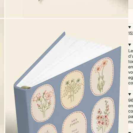
15
Le
d'
to
en
vo
eg
co
96
en
co
pa
ma