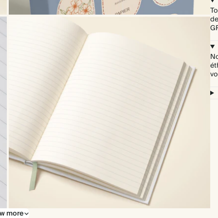
To
de
GR
No
ét
vo
w more