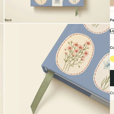
Co
ri
Pa
Back
Li
Co
Co