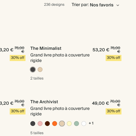
Trier par:
236 designs
76,00
The Minimalist
76,00
3,20 €
53,20 €
€
€
Grand livre photo à couverture
30% off
30% off
rigide
2 tailles
76,00
The Archivist
70,00
3,20 €
49,00 €
€
€
Grand livre photo à couverture
30% off
30% off
rigide
+ 1
5 tailles