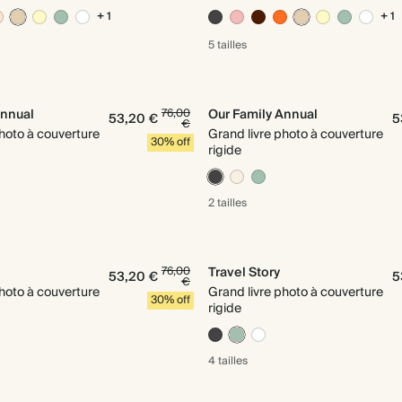
+ 1
+ 1
5 tailles
Annual
76,00
Our Family Annual
53,20 €
5
€
photo à couverture
Grand livre photo à couverture
30% off
rigide
2 tailles
76,00
Travel Story
53,20 €
5
€
photo à couverture
Grand livre photo à couverture
30% off
rigide
4 tailles