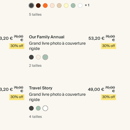
+ 1
5 tailles
76,00
Our Family Annual
76,00
3,20 €
53,20 €
€
€
Grand livre photo à couverture
30% off
30% off
rigide
2 tailles
76,00
Travel Story
70,00
3,20 €
49,00 €
€
€
Grand livre photo à couverture
30% off
30% off
rigide
4 tailles