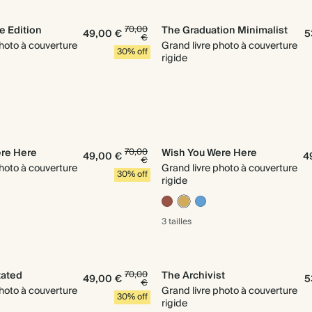
e Edition
70,00
The Graduation Minimalist
49,00 €
5
€
photo à couverture
Grand livre photo à couverture
30% off
rigide
re Here
70,00
Wish You Were Here
49,00 €
4
€
photo à couverture
Grand livre photo à couverture
30% off
rigide
3 tailles
tated
70,00
The Archivist
49,00 €
5
€
photo à couverture
Grand livre photo à couverture
30% off
rigide