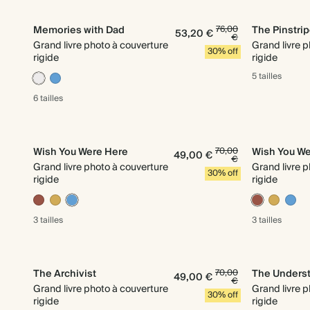
Memories with Dad
76,00
The Pinstrip
53,20 €
€
Grand livre photo à couverture
Grand livre 
30% off
rigide
rigide
5 tailles
6 tailles
Wish You Were Here
70,00
Wish You We
49,00 €
€
Grand livre photo à couverture
Grand livre 
30% off
rigide
rigide
3 tailles
3 tailles
The Archivist
70,00
The Unders
49,00 €
€
Grand livre photo à couverture
Grand livre 
30% off
rigide
rigide