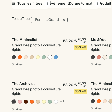
Tous les filtres
Événement
Dorure
Format
Produit
1
1
Tout effacer
Format:
Grand
The Minimalist
76,00
Me & You
53,20 €
€
Grand livre photo à couverture
Grand livre 
30% off
rigide
rigide
5 tailles
3 tailles
The Archivist
76,00
The Minimal
53,20 €
€
Grand livre photo à couverture
Grand livre 
30% off
rigide
rigide
+ 1
5 tailles
5 tailles