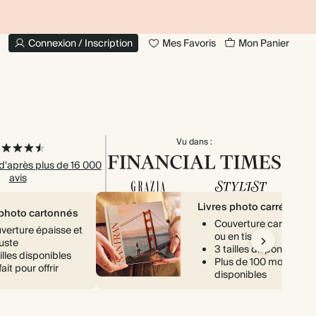
JUSQU'À 30 % DE RÉDUCTION SUR LES LIVRES
20 % DE
PHOTO
Connexion / Inscription
Mes Favoris
Mon Panier
Vu dans :
 d'après plus de 16 000
avis
Livres photo carrés
 photo cartonnés
Couverture cartonnée
verture épaisse et
ou en tissu
uste
3 tailles disponibles
illes disponibles
Plus de 100 modèles
ait pour offrir
disponibles