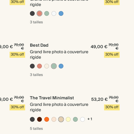
30% off
30% off
rigide
3 tailles
70,00
Best Dad
70,00
9,00 €
49,00 €
€
€
Grand livre photo à couverture
30% off
30% off
rigide
3 tailles
70,00
The Travel Minimalist
76,00
9,00 €
53,20 €
€
€
Grand livre photo à couverture
30% off
30% off
rigide
+ 1
5 tailles