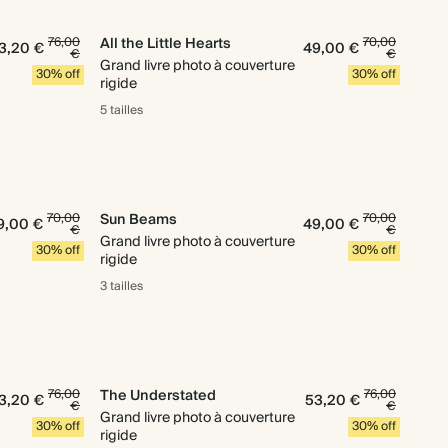
76,00
All the Little Hearts
70,00
3,20 €
49,00 €
€
€
Grand livre photo à couverture
30% off
30% off
rigide
5 tailles
70,00
Sun Beams
70,00
9,00 €
49,00 €
€
€
Grand livre photo à couverture
30% off
30% off
rigide
3 tailles
76,00
The Understated
76,00
3,20 €
53,20 €
€
€
Grand livre photo à couverture
30% off
30% off
rigide