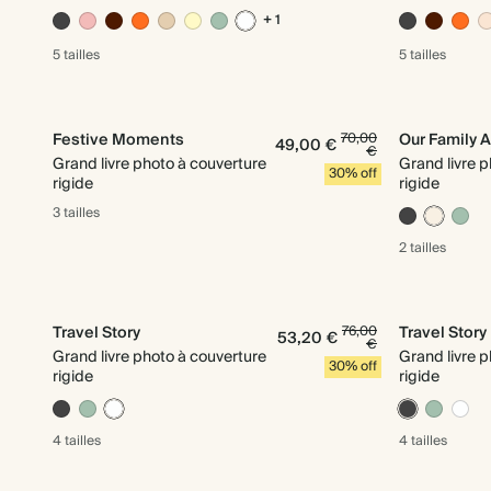
+ 1
5 tailles
5 tailles
Festive Moments
70,00
Our Family 
49,00 €
€
Grand livre photo à couverture
Grand livre 
30% off
rigide
rigide
3 tailles
2 tailles
Travel Story
76,00
Travel Story
53,20 €
€
Grand livre photo à couverture
Grand livre 
30% off
rigide
rigide
4 tailles
4 tailles