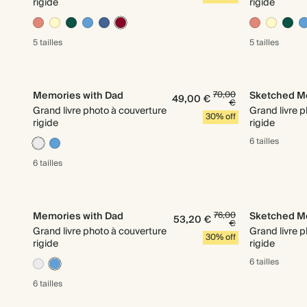
rigide
rigide
5 tailles
5 tailles
Memories with Dad
70,00
Sketched M
49,00 €
€
Grand livre photo à couverture
Grand livre 
30% off
rigide
rigide
6 tailles
6 tailles
Memories with Dad
76,00
Sketched M
53,20 €
€
Grand livre photo à couverture
Grand livre 
30% off
rigide
rigide
6 tailles
6 tailles