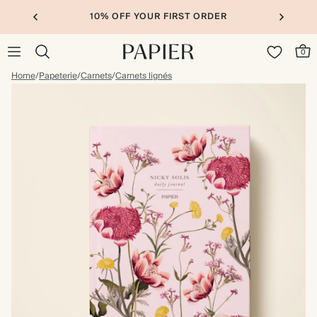
10% OFF YOUR FIRST ORDER
0
Home
/
Papeterie
/
Carnets
/
Carnets lignés