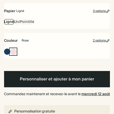
à
rigide
spirale
Papier
Ligné
3 options
Ligné
Uni
Pointillé
Couleur
Rose
2 options
Marine
Rose
Personnaliser et ajouter à mon panier
Commandez maintenant et recevez-le avant le
mercredi 12 août
Personnalisation gratuite