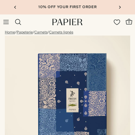
10% OFF YOUR FIRST ORDER
0
Home
/
Papeterie
/
Carnets
/
Carnets lignés