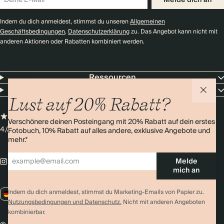
Melde dich an
Indem du dich anmeldest, stimmst du unseren
Allgemeinen
Geschäftsbedingungen
,
Datenschutzerklärung
zu. Das Angebot kann nicht mit
anderen Aktionen oder Rabatten kombiniert werden.
Ressourcen
Unternehmen
Lust auf 20% Rabatt?
Verschönere deinen Posteingang mit 20% Rabatt auf dein erstes
4,0 Sterne
Über 11.000 Bewertungen
Fotobuch, 10% Rabatt auf alles andere, exklusive Angebote und
mehr.*
Melde
mich an
Indem du dich anmeldest, stimmst du Marketing-Emails von Papier zu.
DE / EUR
Nutzungsbedingungen und Datenschutz.
Nicht mit anderen Angeboten
kombinierbar.