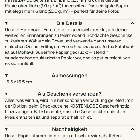
Passe 24-100 Seiten an. Einband: 2,5 mm dick mit glatter
Papieroberfläche (170 g/m²) Innenseiten: Das seidigste Papier
mit elegantem Glanz (200 g/m²) – perfekt für deine Fotos
Die Details
Unsere Hardcover-Fotobücher eignen sich perfekt, um deine
wertvollen Erinnerungen zu feiern oder durchdachte Geschenke
zu kreieren. Wähle dein Cover und verwende dann unseren
einfachen Online-Editor, um Fotos hochzuladen. Jedes Fotobuch
ist auf Mohawk Superfine Papier gedruckt — stell dir
wunderschön strukturiertes Papier vor, das so gut aussieht, wie
es sich anfühlt.
Abmessungen
16,5 x 16,5 cm
Als Geschenk versenden?
Alles, was wir tun, wird in einer schönen Verpackung geliefert, mit
der Option, beim Checkout eine KOSTENLOSE Geschenknotiz
hinzuzufügen. Bitte beachte, dass die Geschenkbox nicht im
Preis enthalten ist und separat erhältlich ist.
Nachhaltigkeit
Unser Papier stammt immer aus ethisch bewirtschafteten