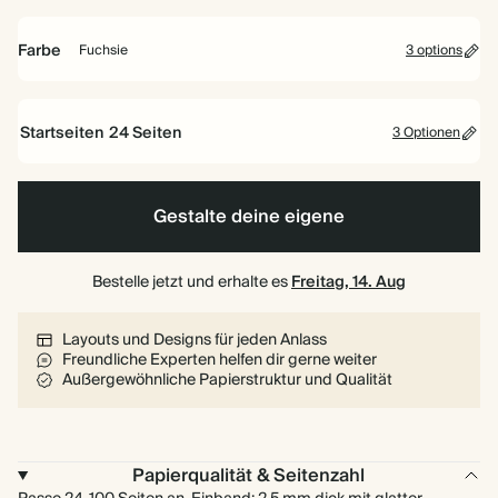
16,5
22
26
cm
cm
cm
Farbe
Fuchsie
3 options
Bordeaux
Staubgrün
Fuchsie
Startseiten
24
Seiten
3 Optionen
24 Seiten
Gestalte deine eigene
40 Seiten
Bestelle jetzt und erhalte es
80 Seiten
Freitag, 14. Aug
Layouts und Designs für jeden Anlass
Freundliche Experten helfen dir gerne weiter
Außergewöhnliche Papierstruktur und Qualität
Papierqualität & Seitenzahl