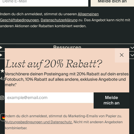
Melde dich an
Indem du dich anmeldest, stimmst du unseren
Allgemeinen
Geschäftsbedingungen
,
Datenschutzerklärung
zu. Das Angebot kann nicht mit
anderen Aktionen oder Rabatten kombiniert werden.
Ressourcen
Unternehmen
Lust auf 20% Rabatt?
Verschönere deinen Posteingang mit 20% Rabatt auf dein erstes
4,0 Sterne
Über 11.000 Bewertungen
Fotobuch, 10% Rabatt auf alles andere, exklusive Angebote und
mehr.*
Melde
mich an
Indem du dich anmeldest, stimmst du Marketing-Emails von Papier zu.
DE / EUR
Nutzungsbedingungen und Datenschutz.
Nicht mit anderen Angeboten
kombinierbar.