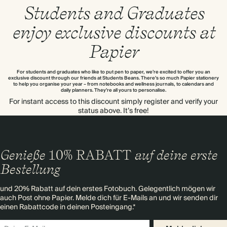
Students and Graduates
enjoy exclusive discounts at
Papier
For students and graduates who like to put pen to paper, we’re excited to offer you an
exclusive discount through our friends at Students Beans. There’s so much Papier stationery
to help you organise your year – from notebooks and wellness journals, to calendars and
daily planners. They’re all yours to personalise.
For instant access to this discount simply register and verify your
status above. It’s free!
Genieße
10% RABATT
auf deine erste
Bestellung
und 20% Rabatt auf dein erstes Fotobuch. Gelegentlich mögen wir
auch Post ohne Papier. Melde dich für E-Mails an und wir senden dir
einen Rabattcode in deinen Posteingang.*