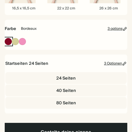
16,5
22
26
16,5 x 16,5 cm
22 x 22 cm
26 x 26 cm
x
x
x
16,5
22
26
cm
cm
cm
Farbe
Bordeaux
3 options
Bordeaux
Staubgrün
Fuchsie
Startseiten
24
Seiten
3 Optionen
24 Seiten
40 Seiten
80 Seiten