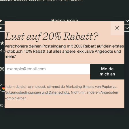
anderen Aktionen oder Rabatten kombiniert werden.
Ressourcen
Unternehmen
Lust auf 20% Rabatt?
Verschönere deinen Posteingang mit 20% Rabatt auf dein erstes
4,0 Sterne
Über 11.000 Bewertungen
Fotobuch, 10% Rabatt auf alles andere, exklusive Angebote und
mehr.*
Melde
mich an
Indem du dich anmeldest, stimmst du Marketing-Emails von Papier zu.
DE / EUR
Nutzungsbedingungen und Datenschutz.
Nicht mit anderen Angeboten
kombinierbar.
© 2026 Papier
Datenschutz
AGBs
Cookies