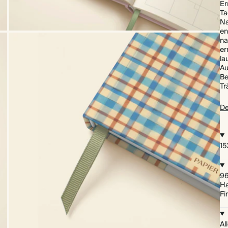
Er
Ta
Na
en
na
er
la
Au
Be
Tr
De
15
96
Ha
Fi
Al