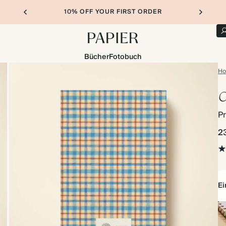
10% OFF YOUR FIRST ORDER
Bücher
Fotobuch
H
C
Pr
2
E