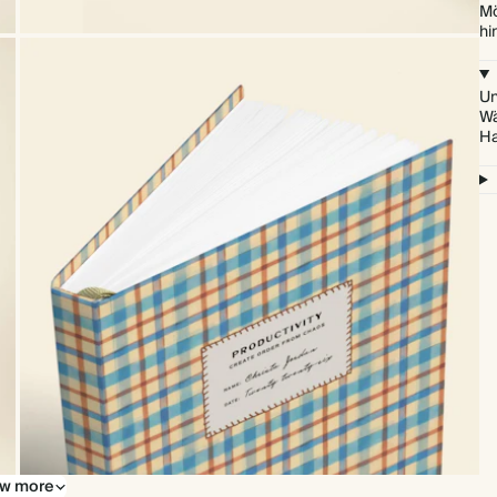
Mö
hi
Un
Wä
Ha
w more