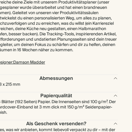
reiche deine Ziele mit unserem Produktivitätsplaner (unser
gesplaner wurde überarbeitet und hat einen brandneuen
men). Geleitet von unseren vier Produktivitätssäulen
twickelst du einen personalisierten Weg, um alles zu planen,
chzuverfolgen und zu erreichen, was du willst (ein Karriereziel
reichen, deine Küche neu gestalten, einen Halbmarathon
ufen, besser backen). Die Tracking-Tools, inspirierenden Artikel,
fforderungen und undatierten Planungsseiten sind dein treuer
gleiter, um deinen Fokus zu schärfen und dir zu helfen, deinen
äumen in 16 Wochen näher zu kommen.
signer:Damson Madder
Abmessungen
3 x 215 mm
Papierqualität
 Blätter (192 Seiten) Papier. Die Innenseiten sind 100 g/m². Der
rdcover-Einband ist 3 mm dick mit 150 g/m² Seidenpapier-
nish.
Als Geschenk versenden?
les, was wir anbieten, kommt liebevoll verpackt zu dir – mit der