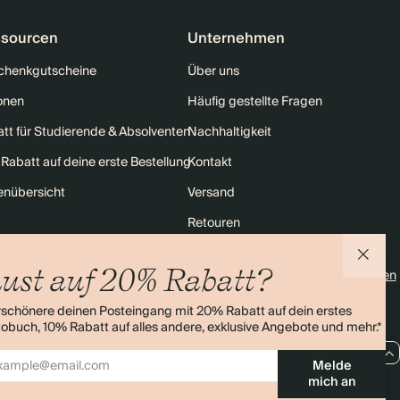
sourcen
Unternehmen
chenkgutscheine
Über uns
onen
Häufig gestellte Fragen
tt für Studierende & Absolventen
Nachhaltigkeit
Rabatt auf deine erste Bestellung
Kontakt
enübersicht
Versand
Retouren
ust auf 20% Rabatt?
4,0 Sterne
Über 11.000 Bewertungen
rschönere deinen Posteingang mit 20% Rabatt auf dein erstes
obuch, 10% Rabatt auf alles andere, exklusive Angebote und mehr.*
DE / EUR
Melde
mich an