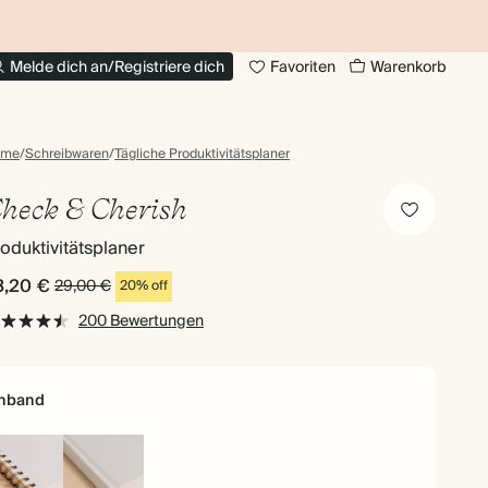
BIS ZU 30% RABATT AUF FOTOBÜCHER
20
Melde dich an/Registriere dich
Favoriten
Warenkorb
ome
/
Schreibwaren
/
Tägliche Produktivitätsplaner
heck & Cherish
oduktivitätsplaner
3,20 €
29,00 €
20% off
200 Bewertungen
inband