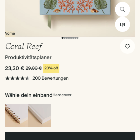
Vorne
Coral Reef
Produktivitätsplaner
23,20 €
29,00 €
20% off
200 Bewertungen
Wähle dein einband
Hardcover
Spiralgebunden
Hardcover