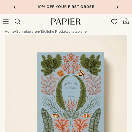
10% OFF YOUR FIRST ORDER
0
Home
/
Schreibwaren
/
Tägliche Produktivitätsplaner