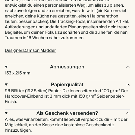
Namen). Geleitet von unseren vier Produktivitätssäulen
entwickelst du einen personalisierten Weg, um alles zu planen,
nachzuverfolgen und zu erreichen, was du willst (ein Karriereziel
erreichen, deine Küche neu gestalten, einen Halbmarathon
laufen, besser backen). Die Tracking-Tools, inspirierenden Artikel,
Aufforderungen und undatierten Planungsseiten sind dein treuer
Begleiter, um deinen Fokus zu schärfen und dir zu helfen, deinen
Träumen in 16 Wochen näher zu kommen.
Designer:Damson Madder
Abmessungen
153 x 215 mm
Papierqualität
96 Blätter (192 Seiten) Papier. Die Innenseiten sind 100 g/m². Der
Hardcover-Einband ist 3 mm dick mit 150 g/m² Seidenpapier-
Finish.
Als Geschenk versenden?
Alles, was wir anbieten, kommt liebevoll verpackt zu dir – mit der
Möglichkeit, an der Kasse eine kostenlose Geschenknotiz
hinzuzufügen.