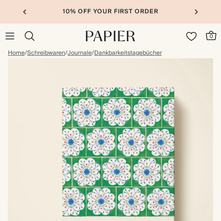
10% OFF YOUR FIRST ORDER
0
Home
/
Schreibwaren
/
Journale
/
Dankbarkeitstagebücher