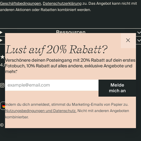
Geschäftsbedingungen
,
Datenschutzerklärung
zu. Das Angebot kann nicht mit
anderen Aktionen oder Rabatten kombiniert werden.
Ressourcen
Unternehmen
Lust auf 20% Rabatt?
Verschönere deinen Posteingang mit 20% Rabatt auf dein erstes
4,0 Sterne
Über 11.000 Bewertungen
Fotobuch, 10% Rabatt auf alles andere, exklusive Angebote und
mehr.*
Melde
mich an
Indem du dich anmeldest, stimmst du Marketing-Emails von Papier zu.
DE / EUR
Nutzungsbedingungen und Datenschutz.
Nicht mit anderen Angeboten
kombinierbar.
© 2026 Papier
Datenschutz
AGBs
Cookies