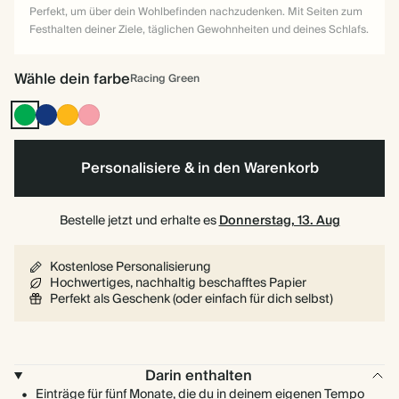
Perfekt, um über dein Wohlbefinden nachzudenken. Mit Seiten zum
Festhalten deiner Ziele, täglichen Gewohnheiten und deines Schlafs.
Wähle dein farbe
Racing Green
Racing
Oxford-
Vintage
Flamingo
Green
Blau
Senf
Personalisiere & in den Warenkorb
Bestelle jetzt und erhalte es
Donnerstag, 13. Aug
Kostenlose Personalisierung
Hochwertiges, nachhaltig beschafftes Papier
Perfekt als Geschenk (oder einfach für dich selbst)
Darin enthalten
Einträge für fünf Monate, die du in deinem eigenen Tempo