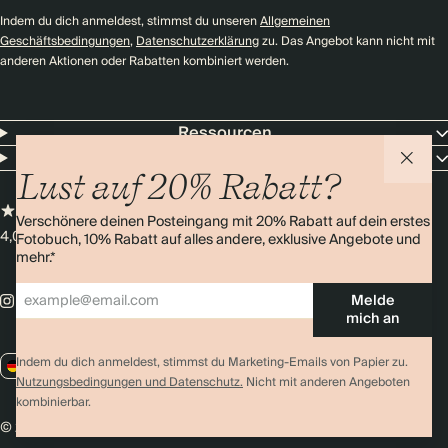
Indem du dich anmeldest, stimmst du unseren
Allgemeinen
Geschäftsbedingungen
,
Datenschutzerklärung
zu. Das Angebot kann nicht mit
anderen Aktionen oder Rabatten kombiniert werden.
Ressourcen
Unternehmen
Lust auf 20% Rabatt?
Verschönere deinen Posteingang mit 20% Rabatt auf dein erstes
4,0 Sterne
Über 11.000 Bewertungen
Fotobuch, 10% Rabatt auf alles andere, exklusive Angebote und
mehr.*
Melde
mich an
Indem du dich anmeldest, stimmst du Marketing-Emails von Papier zu.
DE / EUR
Nutzungsbedingungen und Datenschutz.
Nicht mit anderen Angeboten
kombinierbar.
© 2026 Papier
Datenschutz
AGBs
Cookies