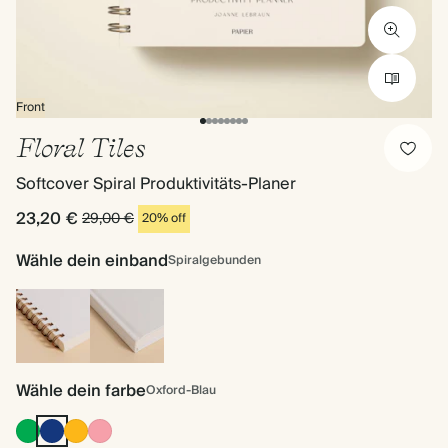
Front
Floral Tiles
Softcover Spiral Produktivitäts-Planer
23,20 €
29,00 €
20% off
Wähle dein einband
Spiralgebunden
Spiralgebunden
Hardcover
Wähle dein farbe
Oxford-Blau
Racing
Oxford-
Vintage
Flamingo
Green
Blau
Senf