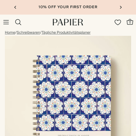
10% OFF YOUR FIRST ORDER
0
Home
/
Schreibwaren
/
Tägliche Produktivitätsplaner