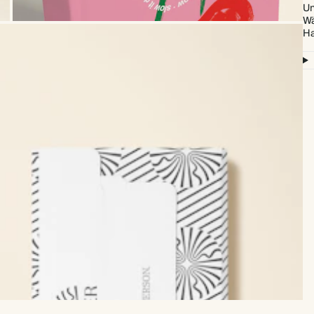
Un
Wä
Ha