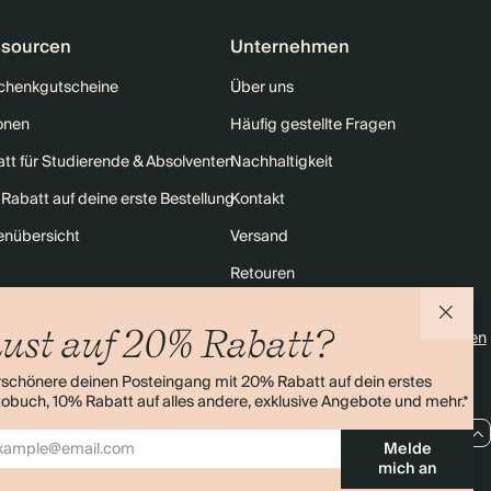
sourcen
Unternehmen
chenkgutscheine
Über uns
onen
Häufig gestellte Fragen
tt für Studierende & Absolventen
Nachhaltigkeit
Rabatt auf deine erste Bestellung
Kontakt
enübersicht
Versand
Retouren
ust auf 20% Rabatt?
4,0 Sterne
Über 11.000 Bewertungen
rschönere deinen Posteingang mit 20% Rabatt auf dein erstes
obuch, 10% Rabatt auf alles andere, exklusive Angebote und mehr.*
DE / EUR
Melde
mich an