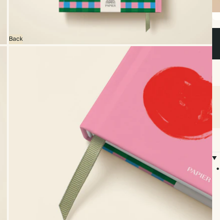
Sp
Back