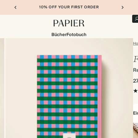
10% OFF YOUR FIRST ORDER
Bücher
Fotobuch
H
F
R
2
E