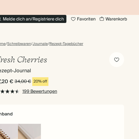
BIS ZU 30% RABATT AUF FOTOBÜCHER
20
Melde dich an/Registriere dich
Favoriten
Warenkorb
ome
/
Schreibwaren
/
Journale
/
Rezept-Tagebücher
resh Cherries
ezept-Journal
7,20 €
34,00 €
20% off
199 Bewertungen
inband