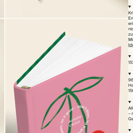
Kr
Er
er
ni
zu
Mö
Id
15
96
Ha
15
Al
– 
Ge