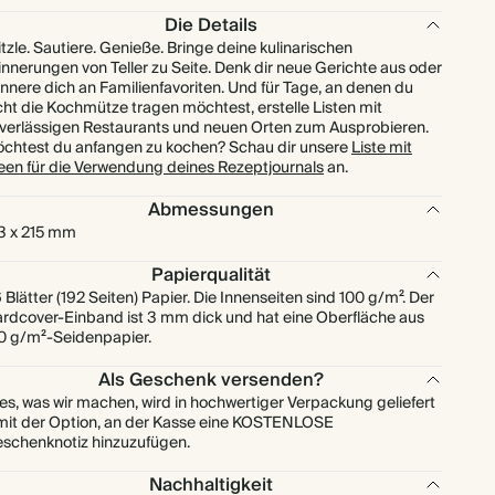
Die Details
itzle. Sautiere. Genieße. Bringe deine kulinarischen
innerungen von Teller zu Seite. Denk dir neue Gerichte aus oder
innere dich an Familienfavoriten. Und für Tage, an denen du
cht die Kochmütze tragen möchtest, erstelle Listen mit
verlässigen Restaurants und neuen Orten zum Ausprobieren.
chtest du anfangen zu kochen? Schau dir unsere
Liste mit
een für die Verwendung deines Rezeptjournals
an.
Abmessungen
3 x 215 mm
Papierqualität
 Blätter (192 Seiten) Papier. Die Innenseiten sind 100 g/m². Der
rdcover-Einband ist 3 mm dick und hat eine Oberfläche aus
0 g/m²-Seidenpapier.
Als Geschenk versenden?
les, was wir machen, wird in hochwertiger Verpackung geliefert
mit der Option, an der Kasse eine KOSTENLOSE
schenknotiz hinzuzufügen.
Nachhaltigkeit