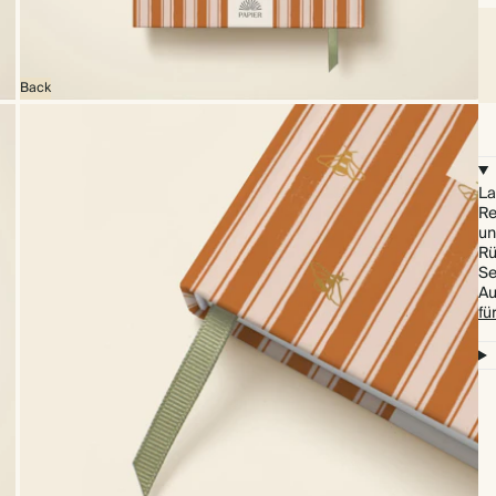
Back
La
Re
un
Rü
Se
Au
fü