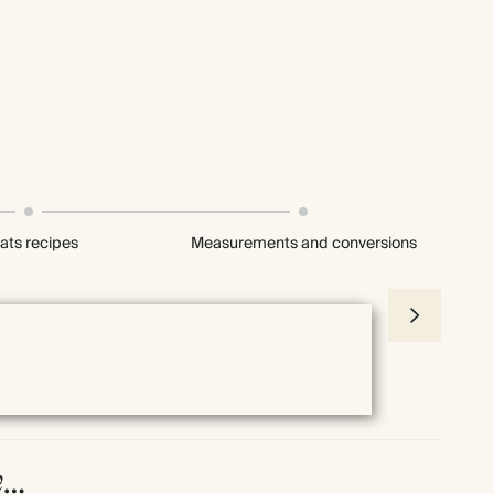
ats recipes
Measurements and conversions
e…