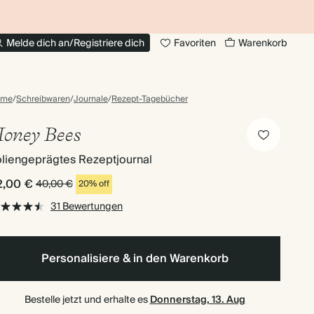
BIS ZU 30% RABATT AUF FOTOBÜCHER
20
Melde dich an/Registriere dich
Favoriten
Warenkorb
ome
/
Schreibwaren
/
Journale
/
Rezept-Tagebücher
oney Bees
oliengeprägtes Rezeptjournal
2,00 €
40,00 €
20% off
31 Bewertungen
Personalisiere & in den Warenkorb
Bestelle jetzt und erhalte es
Donnerstag, 13. Aug