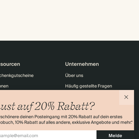
sourcen
Unternehmen
chenkgutscheine
Über uns
onen
Häufig gestellte Fragen
tt für Studierende & Absolventen
Nachhaltigkeit
ust auf 20% Rabatt?
Rabatt auf deine erste Bestellung
Kontakt
rschönere deinen Posteingang mit 20% Rabatt auf dein erstes
enübersicht
Versand
obuch, 10% Rabatt auf alles andere, exklusive Angebote und mehr.*
Retouren
Melde