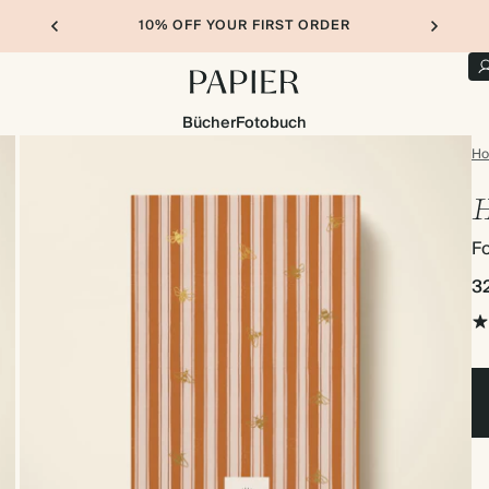
10% OFF YOUR FIRST ORDER
Bücher
Fotobuch
H
H
F
3