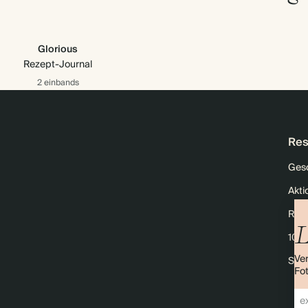
Glorious
Rezept-Journal
2 einbands
Res
Ges
Akti
Raba
L
10% 
Ve
Seit
Fot