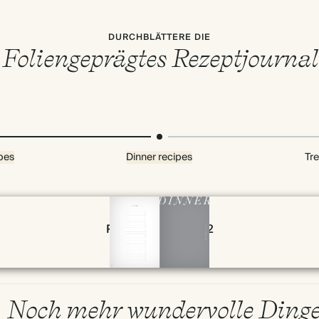
DURCHBLÄTTERE DIE
Foliengeprägtes Rezeptjournal
pes
Dinner recipes
Tre
Page 78 & 79 of 192
Noch mehr wundervolle Ding