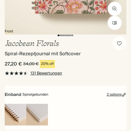
Front
Jacobean Florals
Spiral-Rezeptjournal mit Softcover
27,20 €
34,00 €
20% off
131 Bewertungen
Einband
Spiralgebunden
2 options
Spiralgebunden
Hardcover