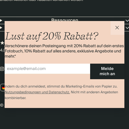
Ressourcen
Unternehmen
Lust auf 20% Rabatt?
Verschönere deinen Posteingang mit 20% Rabatt auf dein erstes
4,0 Sterne
Über 11.000 Bewertungen
Fotobuch, 10% Rabatt auf alles andere, exklusive Angebote und
mehr.*
Melde
mich an
Indem du dich anmeldest, stimmst du Marketing-Emails von Papier zu.
DE / EUR
Nutzungsbedingungen und Datenschutz.
Nicht mit anderen Angeboten
kombinierbar.
© 2026 Papier
Datenschutz
AGBs
Cookies