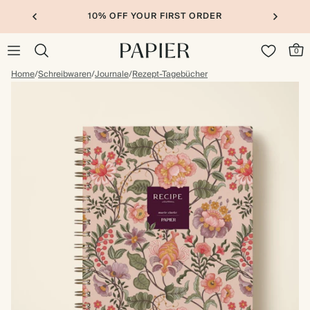
10% OFF YOUR FIRST ORDER
0
Home
/
Schreibwaren
/
Journale
/
Rezept-Tagebücher