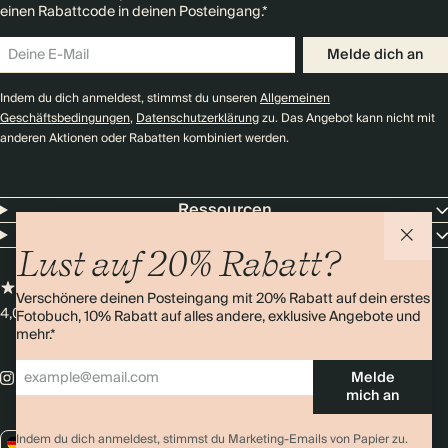
einen Rabattcode in deinen Posteingang.*
Melde dich an
Indem du dich anmeldest, stimmst du unseren
Allgemeinen
Geschäftsbedingungen
,
Datenschutzerklärung
zu. Das Angebot kann nicht mit
anderen Aktionen oder Rabatten kombiniert werden.
Ressourcen
Unternehmen
Lust auf 20% Rabatt?
Verschönere deinen Posteingang mit 20% Rabatt auf dein erstes
4,0 Sterne
Über 11.000 Bewertungen
Fotobuch, 10% Rabatt auf alles andere, exklusive Angebote und
mehr.*
Melde
mich an
Indem du dich anmeldest, stimmst du Marketing-Emails von Papier zu.
DE / EUR