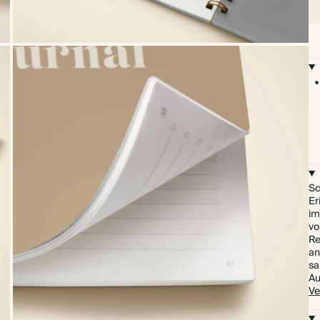
Sc
Er
im
vo
Re
an
sa
Au
Ve