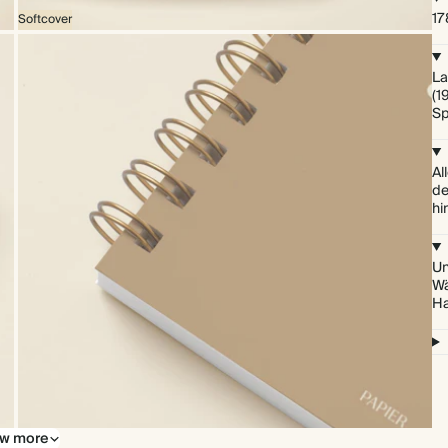
17
Softcover
La
(1
Sp
Al
de
hi
Un
Wä
Ha
w more