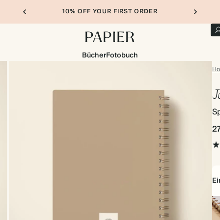
10% OFF YOUR FIRST ORDER
Bücher
Fotobuch
H
J
Sp
2
E