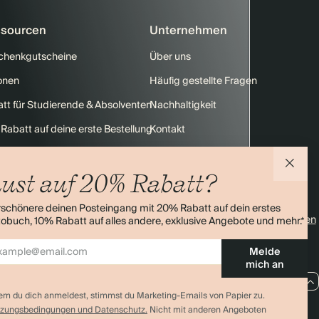
sourcen
Unternehmen
chenkgutscheine
Über uns
onen
Häufig gestellte Fragen
tt für Studierende & Absolventen
Nachhaltigkeit
Rabatt auf deine erste Bestellung
Kontakt
enübersicht
Versand
ust auf 20% Rabatt?
Retouren
rschönere deinen Posteingang mit 20% Rabatt auf dein erstes
4,0 Sterne
Über 11.000 Bewertungen
obuch, 10% Rabatt auf alles andere, exklusive Angebote und mehr.*
Melde
mich an
DE / EUR
em du dich anmeldest, stimmst du Marketing-Emails von Papier zu.
zungsbedingungen und Datenschutz.
Nicht mit anderen Angeboten