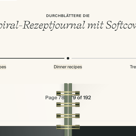
DURCHBLÄTTERE DIE
iral-Rezeptjournal mit Softco
pes
Dinner recipes
Tre
Page 78 & 79 of 192