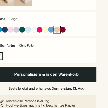
iralgebunden
Hardcover
rbe
Beige
Leuchtendes
Marineblau
Rosa
Flieder
Dunkelgrün
Babyblau
Creme
Leuchtendes
Hellgelb
Staubiges
Beige
Bordeaux
Blau
Rosa
Mittelblau
lienfarbe
Ohne Folie
hne
lie
Personalisiere & in den Warenkorb
Bestelle jetzt und erhalte es
Donnerstag, 13. Aug
Kostenlose Personalisierung
Hochwertiges, nachhaltig beschafftes Papier