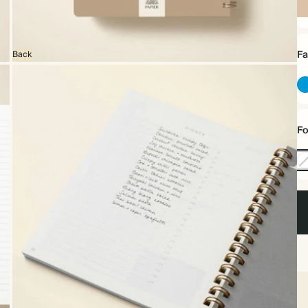
Sp
Fa
Back
Fo
O
Fo