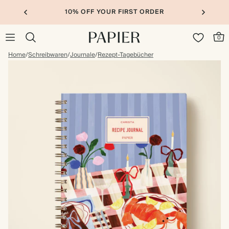
10% OFF YOUR FIRST ORDER
0
Home
/
Schreibwaren
/
Journale
/
Rezept-Tagebücher