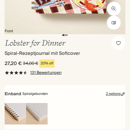
Front
Lobster for Dinner
Spiral-Rezeptjournal mit Softcover
27,20 €
34,00 €
20% off
131 Bewertungen
Einband
Spiralgebunden
2 options
Spiralgebunden
Hardcover