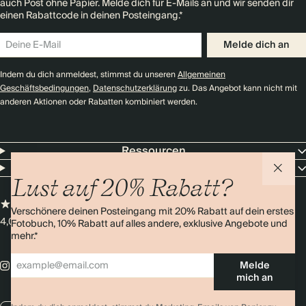
auch Post ohne Papier. Melde dich für E-Mails an und wir senden dir
einen Rabattcode in deinen Posteingang.*
Melde dich an
Indem du dich anmeldest, stimmst du unseren
Allgemeinen
Geschäftsbedingungen
,
Datenschutzerklärung
zu. Das Angebot kann nicht mit
anderen Aktionen oder Rabatten kombiniert werden.
Ressourcen
Unternehmen
Lust auf 20% Rabatt?
Verschönere deinen Posteingang mit 20% Rabatt auf dein erstes
4,0 Sterne
Über 11.000 Bewertungen
Fotobuch, 10% Rabatt auf alles andere, exklusive Angebote und
mehr.*
Melde
mich an