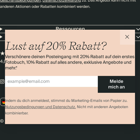
Geschäftsbedingungen
,
Datenschutzerklärung
zu. Das Angebot kann nicht mit
anderen Aktionen oder Rabatten kombiniert werden.
Ressourcen
Unternehmen
Lust auf 20% Rabatt?
Verschönere deinen Posteingang mit 20% Rabatt auf dein erstes
4,0 Sterne
Über 11.000 Bewertungen
Fotobuch, 10% Rabatt auf alles andere, exklusive Angebote und
mehr.*
Melde
mich an
Indem du dich anmeldest, stimmst du Marketing-Emails von Papier zu.
DE / EUR
Nutzungsbedingungen und Datenschutz.
Nicht mit anderen Angeboten
kombinierbar.
© 2026 Papier
Datenschutz
AGBs
Cookies