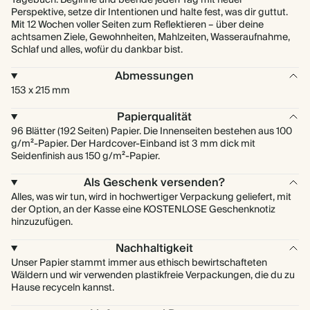
Tagebuch. Beginne und beende jeden Tag mit neuer
Perspektive, setze dir Intentionen und halte fest, was dir guttut.
Mit 12 Wochen voller Seiten zum Reflektieren – über deine
achtsamen Ziele, Gewohnheiten, Mahlzeiten, Wasseraufnahme,
Schlaf und alles, wofür du dankbar bist.
Abmessungen
153 x 215 mm
Papierqualität
96 Blätter (192 Seiten) Papier. Die Innenseiten bestehen aus 100
g/m²-Papier. Der Hardcover-Einband ist 3 mm dick mit
Seidenfinish aus 150 g/m²-Papier.
Als Geschenk versenden?
Alles, was wir tun, wird in hochwertiger Verpackung geliefert, mit
der Option, an der Kasse eine KOSTENLOSE Geschenknotiz
hinzuzufügen.
Nachhaltigkeit
Unser Papier stammt immer aus ethisch bewirtschafteten
Wäldern und wir verwenden plastikfreie Verpackungen, die du zu
Hause recyceln kannst.